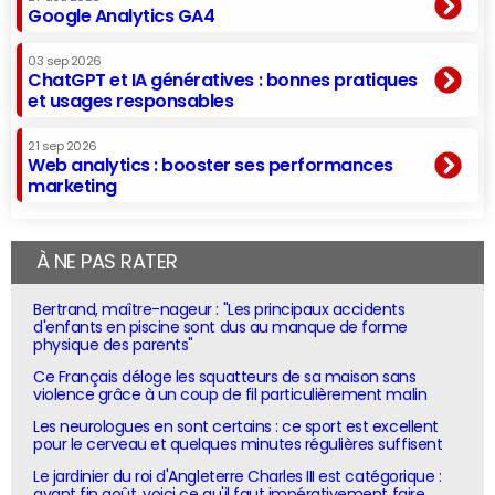
Google Analytics GA4
03 sep 2026
ChatGPT et IA génératives : bonnes pratiques
et usages responsables
21 sep 2026
Web analytics : booster ses performances
marketing
À NE PAS RATER
Bertrand, maître-nageur : "Les principaux accidents
d'enfants en piscine sont dus au manque de forme
physique des parents"
Ce Français déloge les squatteurs de sa maison sans
violence grâce à un coup de fil particulièrement malin
Les neurologues en sont certains : ce sport est excellent
pour le cerveau et quelques minutes régulières suffisent
Le jardinier du roi d'Angleterre Charles III est catégorique :
avant fin août, voici ce qu'il faut impérativement faire