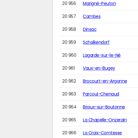
20 956
Marigné-Peuton
20 957
Cambes
20 958
Dinsac
20 959
Schalkendorf
20 960
Lagarde-sur-le-Né
20 961
Vaux-en-Bugey
20 962
Brocourt-en-Argonne
20 963
Parcoul-Chenaud
20 964
Brioux-sur-Boutonne
20 965
La Chapelle-Onzerain
20 966
La Croix-Comtesse