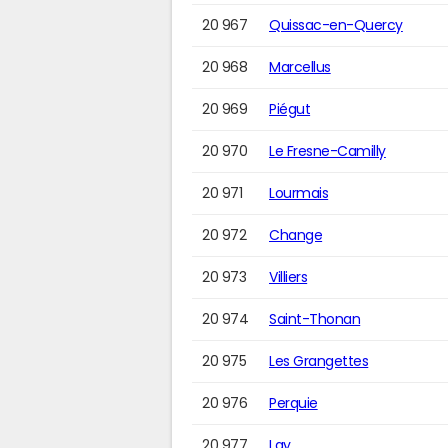
20 967
Quissac-en-Quercy
20 968
Marcellus
20 969
Piégut
20 970
Le Fresne-Camilly
20 971
Lourmais
20 972
Change
20 973
Villiers
20 974
Saint-Thonan
20 975
Les Grangettes
20 976
Perquie
20 977
Lay