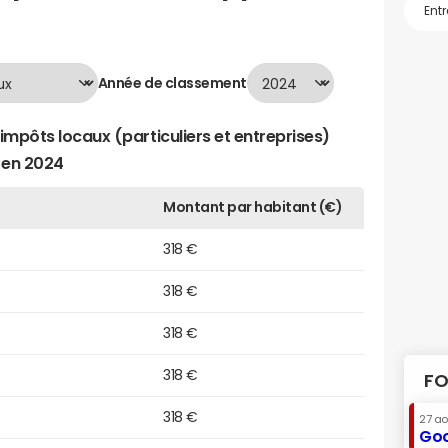
Année de classement
impôts locaux (particuliers et entreprises)
 en 2024
Montant par habitant (€)
318 €
318 €
318 €
318 €
FO
318 €
27 a
Goo