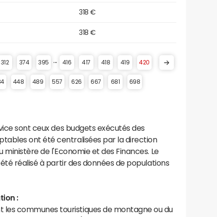
318 €
318 €
...
312
374
395
416
417
418
419
420
34
448
489
557
626
667
681
698
rvice sont ceux des budgets exécutés des
bles ont été centralisées par la direction
 ministère de l'Economie et des Finances. Le
été réalisé à partir des données de populations
ion :
les communes touristiques de montagne ou du