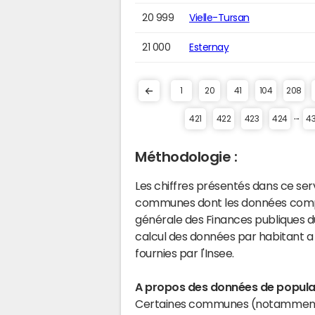
20 999
Vielle-Tursan
21 000
Esternay
1
20
41
104
208
...
421
422
423
424
4
Méthodologie :
Les chiffres présentés dans ce se
communes dont les données compta
générale des Finances publiques du
calcul des données par habitant a 
fournies par l'Insee.
A propos des données de populat
Certaines communes (notamment 