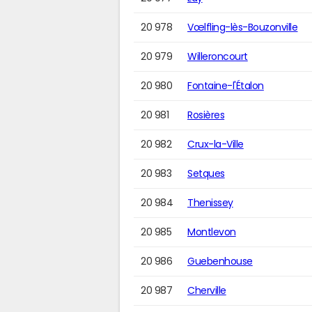
20 978
Vœlfling-lès-Bouzonville
20 979
Willeroncourt
20 980
Fontaine-l'Étalon
20 981
Rosières
20 982
Crux-la-Ville
20 983
Setques
20 984
Thenissey
20 985
Montlevon
20 986
Guebenhouse
20 987
Cherville