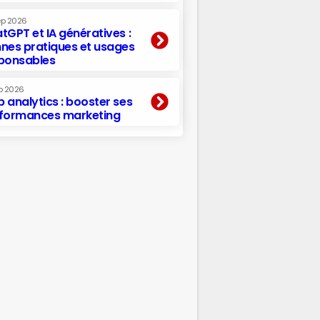
ep 2026
tGPT et IA génératives :
nes pratiques et usages
ponsables
p 2026
 analytics : booster ses
formances marketing