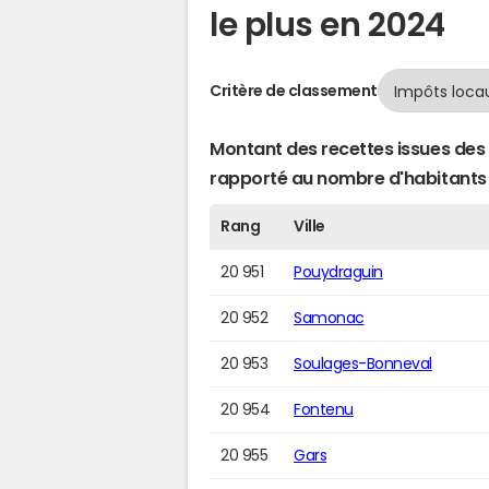
le plus en 2024
Critère de classement
Montant des recettes issues des 
rapporté au nombre d'habitants
Rang
Ville
20 951
Pouydraguin
20 952
Samonac
20 953
Soulages-Bonneval
20 954
Fontenu
20 955
Gars