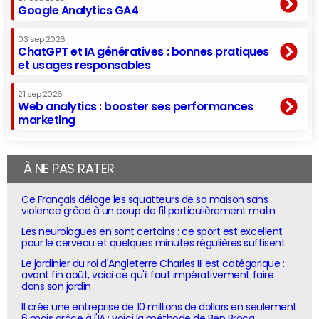
Google Analytics GA4
03 sep 2026
ChatGPT et IA génératives : bonnes pratiques
et usages responsables
21 sep 2026
Web analytics : booster ses performances
marketing
À NE PAS RATER
Ce Français déloge les squatteurs de sa maison sans
violence grâce à un coup de fil particulièrement malin
Les neurologues en sont certains : ce sport est excellent
pour le cerveau et quelques minutes régulières suffisent
Le jardinier du roi d'Angleterre Charles III est catégorique :
avant fin août, voici ce qu'il faut impérativement faire
dans son jardin
Il crée une entreprise de 10 millions de dollars en seulement
6 mois grâce à l'IA : voici la méthode de Ben Broca