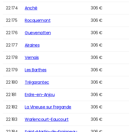
22 174
Anché
306 €
22 175
Rocquemont
306 €
22 176
Guevenatten
306 €
22 177
Airaines
306 €
22 178
Vernais
306 €
22 179
Les Barthes
306 €
22 180
Trégarantec
306 €
22 181
Erdre-en-Anjou
306 €
22 182
La Vineuse sur Fregande
306 €
22 183
Warlencourt-Eaucourt
306 €
22 184
Saint-Martin-de-Fraigneau
306 €