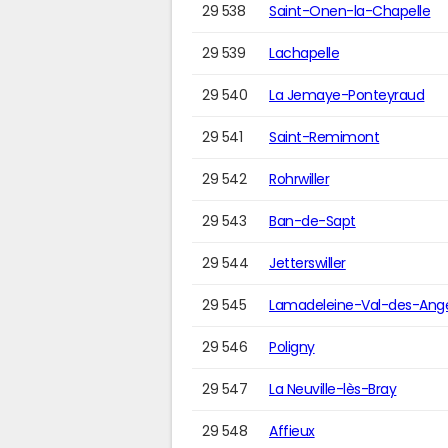
29 538
Saint-Onen-la-Chapelle
29 539
Lachapelle
29 540
La Jemaye-Ponteyraud
29 541
Saint-Remimont
29 542
Rohrwiller
29 543
Ban-de-Sapt
29 544
Jetterswiller
29 545
Lamadeleine-Val-des-Ang
29 546
Poligny
29 547
La Neuville-lès-Bray
29 548
Affieux