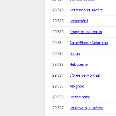
29 528
Bettencourt-Rivière
29 529
Bénaménil
29 530
Essey-et-Maizerais
29 531
Saint-Pierre-Colamine
29 532
Lugan
29 533
Hébuterne
29 534
L'Orée de Mormal
29 535
Albignac
29 536
Berthelming
29 537
Balleroy-sur-Drôme