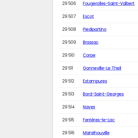
29 506
Fougerolles-Saint-Valbert
29 507
Escot
29 508
Piedipartino
29 509
Brassac
29 510
Corpe
29 511
Gonneville-Le Theil
29 512
Estampures
29 513
Bord-Saint-Georges
29 514
Naves
29 515
Ferrières-le-Lac
29 516
Manéhouville