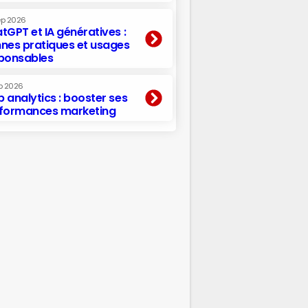
ep 2026
tGPT et IA génératives :
nes pratiques et usages
ponsables
p 2026
 analytics : booster ses
formances marketing