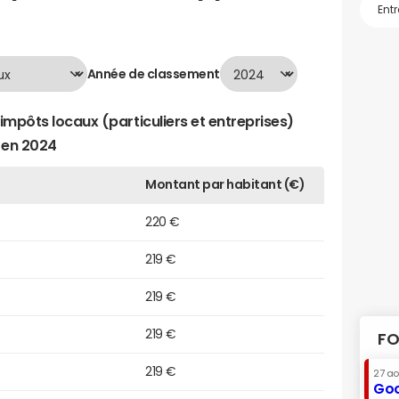
Année de classement
impôts locaux (particuliers et entreprises)
 en 2024
Montant par habitant (€)
220 €
219 €
219 €
219 €
FO
219 €
27 a
Goo