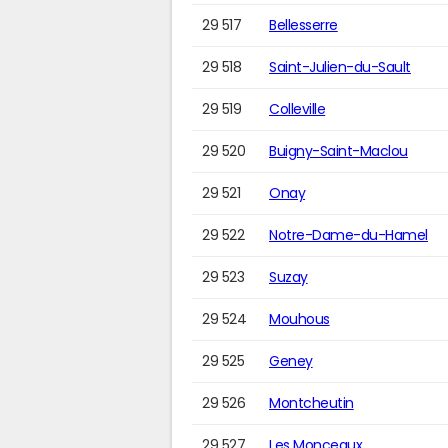
29 517
Bellesserre
29 518
Saint-Julien-du-Sault
29 519
Colleville
29 520
Buigny-Saint-Maclou
29 521
Onay
29 522
Notre-Dame-du-Hamel
29 523
Suzay
29 524
Mouhous
29 525
Geney
29 526
Montcheutin
29 527
Les Monceaux