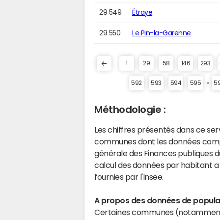
29 549
Étraye
29 550
Le Pin-la-Garenne
1
29
58
146
293
...
592
593
594
595
5
Méthodologie :
Les chiffres présentés dans ce se
communes dont les données compta
générale des Finances publiques du
calcul des données par habitant a 
fournies par l'Insee.
A propos des données de populat
Certaines communes (notamment 