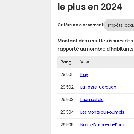
le plus en 2024
Critère de classement
Montant des recettes issues des 
rapporté au nombre d'habitants
Rang
Ville
29 501
Fluy
29 502
La Fosse-Corduan
29 503
Laumesfeld
29 504
Les Monts du Roumois
29 505
Notre-Dame-du-Parc