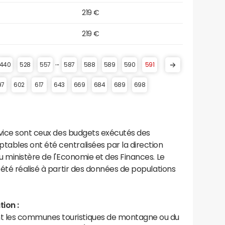
219 €
219 €
...
440
528
557
587
588
589
590
591
97
602
617
643
669
684
689
698
rvice sont ceux des budgets exécutés des
bles ont été centralisées par la direction
 ministère de l'Economie et des Finances. Le
été réalisé à partir des données de populations
ion :
les communes touristiques de montagne ou du