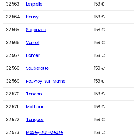
32 563
Lespielle
158 €
32 564
Neuvy
158 €
32 565
Segonzac
158 €
32 566
Vernot
158 €
32 567
Liomer
158 €
32 568
Saulxerotte
158 €
32 569
Rouvroy-sur-Marne
158 €
32 570
Tancon
158 €
32 571
Mathaux
158 €
32 572
Tanques
158 €
32 573
Maxey-sur-Meuse
158 €