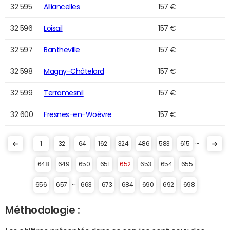
32 595
Alliancelles
157 €
32 596
Loisail
157 €
32 597
Bantheville
157 €
32 598
Magny-Châtelard
157 €
32 599
Terramesnil
157 €
32 600
Fresnes-en-Woëvre
157 €
...
1
32
64
162
324
486
583
615
648
649
650
651
652
653
654
655
...
656
657
663
673
684
690
692
698
Méthodologie :