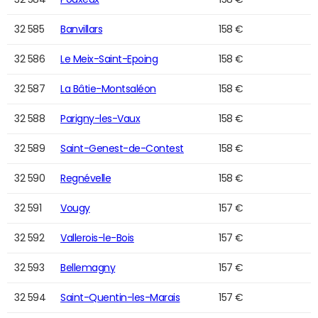
32 585
Banvillars
158 €
32 586
Le Meix-Saint-Epoing
158 €
32 587
La Bâtie-Montsaléon
158 €
32 588
Parigny-les-Vaux
158 €
32 589
Saint-Genest-de-Contest
158 €
32 590
Regnévelle
158 €
32 591
Vougy
157 €
32 592
Vallerois-le-Bois
157 €
32 593
Bellemagny
157 €
32 594
Saint-Quentin-les-Marais
157 €