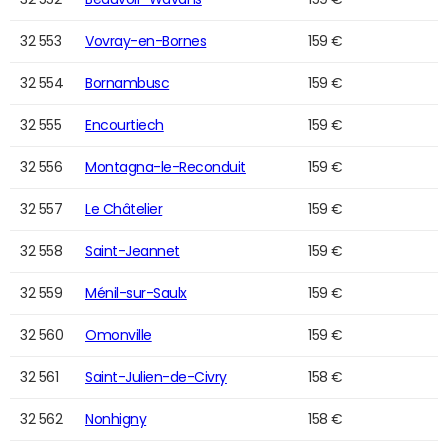
32 553
Vovray-en-Bornes
159 €
32 554
Bornambusc
159 €
32 555
Encourtiech
159 €
32 556
Montagna-le-Reconduit
159 €
32 557
Le Châtelier
159 €
32 558
Saint-Jeannet
159 €
32 559
Ménil-sur-Saulx
159 €
32 560
Omonville
159 €
32 561
Saint-Julien-de-Civry
158 €
32 562
Nonhigny
158 €