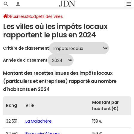
Business
Budgets des villes
Les villes où les impôts locaux
Classement 2024 des villes par impôts locaux
Page 652
rapportent le plus en 2024
Critère de classement
Année de classement
Montant des recettes issues des impôts locaux
(particuliers et entreprises) rapporté au nombre
d'habitants en 2024
Montant par
Rang
Ville
habitant (€)
32 551
La Malachère
159 €
32 552
Beauvoir-Wavans
159 €