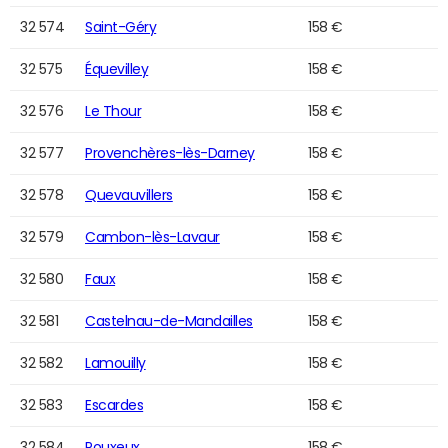
32 574
Saint-Géry
158 €
32 575
Équevilley
158 €
32 576
Le Thour
158 €
32 577
Provenchères-lès-Darney
158 €
32 578
Quevauvillers
158 €
32 579
Cambon-lès-Lavaur
158 €
32 580
Faux
158 €
32 581
Castelnau-de-Mandailles
158 €
32 582
Lamouilly
158 €
32 583
Escardes
158 €
32 584
Pouxeux
158 €