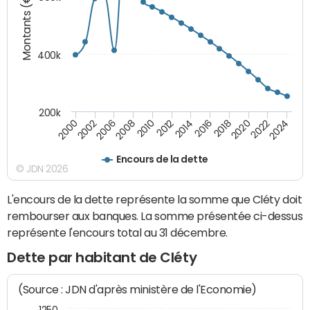
Montants (€)
400k
200k
2000
2022
2016
2010
2002
2024
2018
2012
2006
2020
2014
2008
Encours de la dette
© JDN 2026
L'encours de la dette représente la somme que Cléty doit
rembourser aux banques. La somme présentée ci-dessus
représente l'encours total au 31 décembre.
Dette par habitant de Cléty
(Source : JDN d'après ministère de l'Economie)
1250