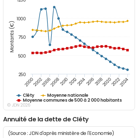
1000
Montants (€)
750
500
250
2018
2002
2022
2008
2012
2016
2000
2020
2006
2024
2010
2014
Cléty
Moyenne nationale
Moyenne communes de 500 à 2 000 habitants
© JDN 2026
Annuité de la dette de Cléty
(Source : JDN d'après ministère de l'Economie)