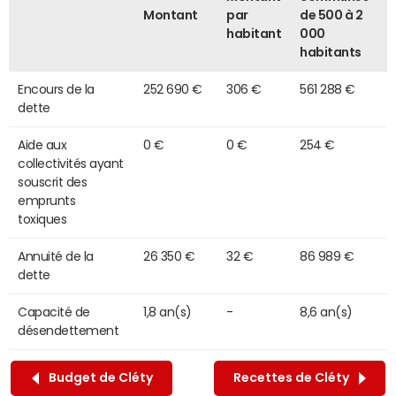
Montant
par
de 500 à 2
habitant
000
habitants
Encours de la
252 690 €
306 €
561 288 €
dette
Aide aux
0 €
0 €
254 €
collectivités ayant
souscrit des
emprunts
toxiques
Annuité de la
26 350 €
32 €
86 989 €
dette
Capacité de
1,8 an(s)
-
8,6 an(s)
désendettement
Budget de Cléty
Recettes de Cléty