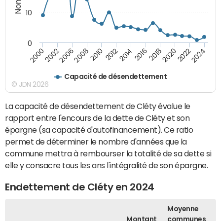
10
0
2000
2022
2016
2010
2002
2024
2018
2012
2006
2020
2014
2008
Capacité de désendettement
© JDN 2026
La capacité de désendettement de Cléty évalue le
rapport entre l'encours de la dette de Cléty et son
épargne (sa capacité d'autofinancement). Ce ratio
permet de déterminer le nombre d'années que la
commune mettra à rembourser la totalité de sa dette si
elle y consacre tous les ans l'intégralité de son épargne.
Endettement de Cléty en 2024
Moyenne
Montant
communes