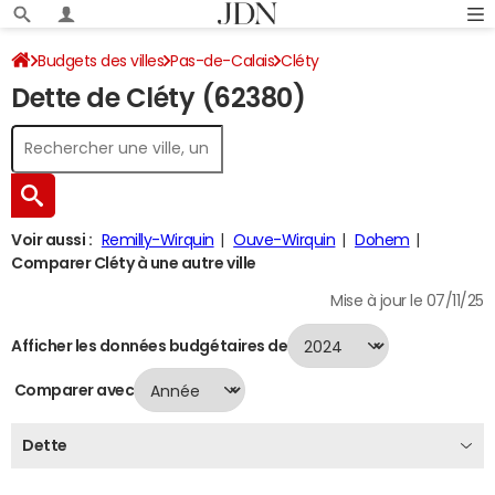
Budgets des villes
Pas-de-Calais
Cléty
Dette de Cléty (62380)
Dette au 31/12/2024
Voir aussi :
Remilly-Wirquin
Ouve-Wirquin
Dohem
Comparer Cléty à une autre ville
Mise à jour le 07/11/25
Afficher les données budgétaires de
Comparer avec
Dette