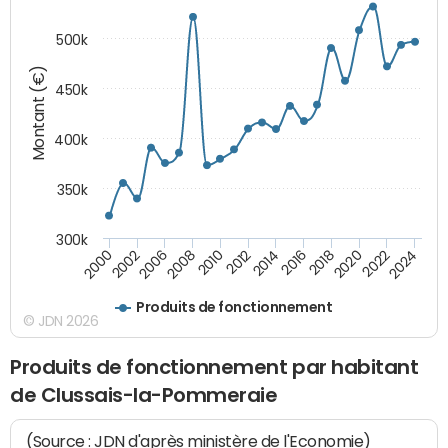
500k
Montant (€)
450k
400k
350k
300k
2000
2022
2016
2010
2002
2024
2018
2012
2006
2020
2014
2008
Produits de fonctionnement
© JDN 2026
Produits de fonctionnement par habitant
de Clussais-la-Pommeraie
(Source : JDN d'après ministère de l'Economie)