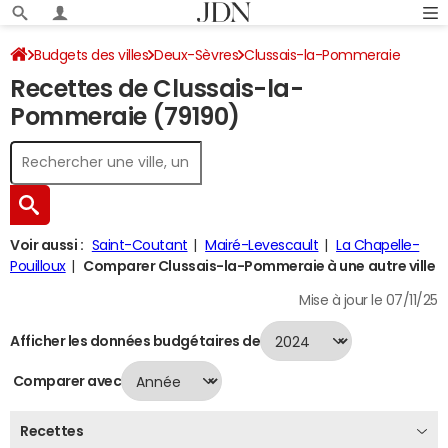
Budgets des villes
Deux-Sèvres
Clussais-la-Pommeraie
Recettes de Clussais-la-
Recettes 2024
Pommeraie (79190)
Voir aussi :
Saint-Coutant
Mairé-Levescault
La Chapelle-
Pouilloux
Comparer Clussais-la-Pommeraie à une autre ville
Mise à jour le 07/11/25
Afficher les données budgétaires de
Comparer avec
Recettes