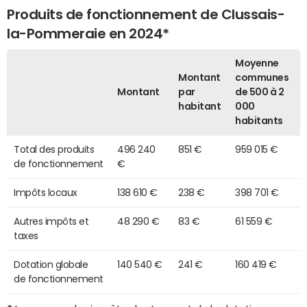
Produits de fonctionnement de Clussais-
la-Pommeraie en 2024*
Moyenne
Montant
communes
Montant
par
de 500 à 2
habitant
000
habitants
Total des produits
496 240
851 €
959 015 €
de fonctionnement
€
Impôts locaux
138 610 €
238 €
398 701 €
Autres impôts et
48 290 €
83 €
61 559 €
taxes
Dotation globale
140 540 €
241 €
160 419 €
de fonctionnement