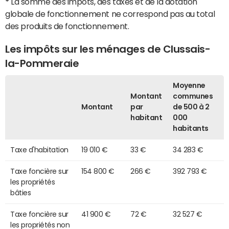
*
La somme des impôts, des taxes et de la dotation
globale de fonctionnement ne correspond pas au total
des produits de fonctionnement.
Les impôts sur les ménages de Clussais-
la-Pommeraie
Moyenne
Montant
communes
Montant
par
de 500 à 2
habitant
000
habitants
Taxe d'habitation
19 010 €
33 €
34 283 €
Taxe foncière sur
154 800 €
266 €
392 793 €
les propriétés
bâties
Taxe foncière sur
41 900 €
72 €
32 527 €
les propriétés non