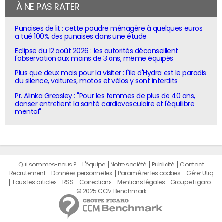
À NE PAS RATER
Punaises de lit : cette poudre ménagère à quelques euros
a tué 100% des punaises dans une étude
Eclipse du 12 août 2026 : les autorités déconseillent
l'observation aux moins de 3 ans, même équipés
Plus que deux mois pour la visiter : l'île d'Hydra est le paradis
du silence, voitures, motos et vélos y sont interdits
Pr. Alinka Greasley : "Pour les femmes de plus de 40 ans,
danser entretient la santé cardiovasculaire et l'équilibre
mental"
Qui sommes-nous ?
L'équipe
Notre société
Publicité
Contact
Recrutement
Données personnelles
Paramétrer les cookies
Gérer Utiq
Tous les articles
RSS
Corrections
Mentions légales
Groupe Figaro
© 2025 CCM Benchmark