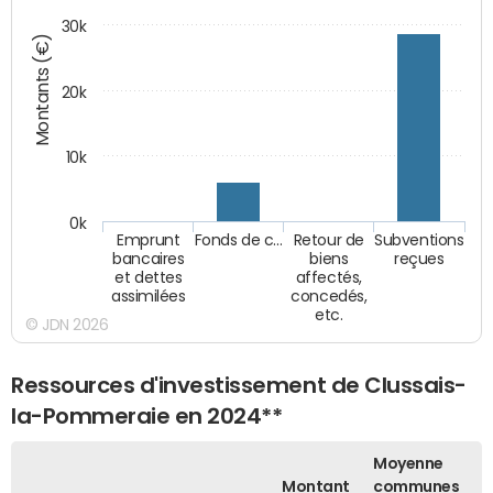
30k
Montants (€)
20k
10k
0k
Emprunt
Fonds de c…
Retour de
Subventions
bancaires
biens
reçues
et dettes
affectés,
assimilées
concedés,
etc.
© JDN 2026
Ressources d'investissement de Clussais-
la-Pommeraie en 2024**
Moyenne
Montant
communes