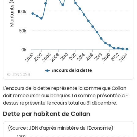
Montants (€)
100k
50k
0k
2008
2022
2002
2018
2014
2010
2024
2006
2020
2000
2016
2012
Encours de la dette
© JDN 2026
L'encours de la dette représente la somme que Collan
doit rembourser aux banques. La somme présentée ci-
dessus représente l'encours total au 31 décembre.
Dette par habitant de Collan
(Source : JDN d'après ministère de l'Economie)
1250