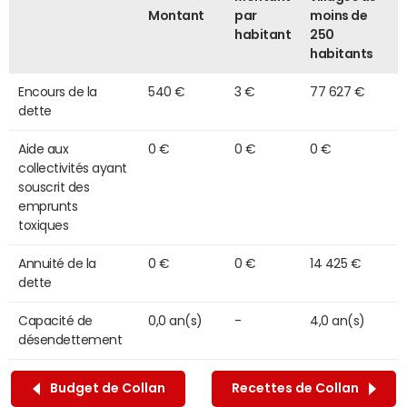
Montant
par
moins de
habitant
250
habitants
Encours de la
540 €
3 €
77 627 €
dette
Aide aux
0 €
0 €
0 €
collectivités ayant
souscrit des
emprunts
toxiques
Annuité de la
0 €
0 €
14 425 €
dette
Capacité de
0,0 an(s)
-
4,0 an(s)
désendettement
Budget de Collan
Recettes de Collan