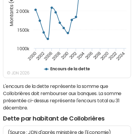
Montants (€)
2 000k
1 500k
1 000k
2014
2008
2000
2024
2018
2012
2006
2022
2016
2010
2002
2020
Encours de la dette
© JDN 2026
L'encours de la dette représente la somme que
Collobrières doit rembourser aux banques. La somme
présentée ci-dessus représente l'encours total au 31
décembre.
Dette par habitant de Collobrières
(Source : JDN d'après ministère de l'Economie)