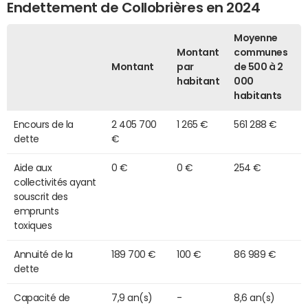
Endettement de Collobrières en 2024
Moyenne
Montant
communes
Montant
par
de 500 à 2
habitant
000
habitants
Encours de la
2 405 700
1 265 €
561 288 €
dette
€
Aide aux
0 €
0 €
254 €
collectivités ayant
souscrit des
emprunts
toxiques
Annuité de la
189 700 €
100 €
86 989 €
dette
Capacité de
7,9 an(s)
-
8,6 an(s)