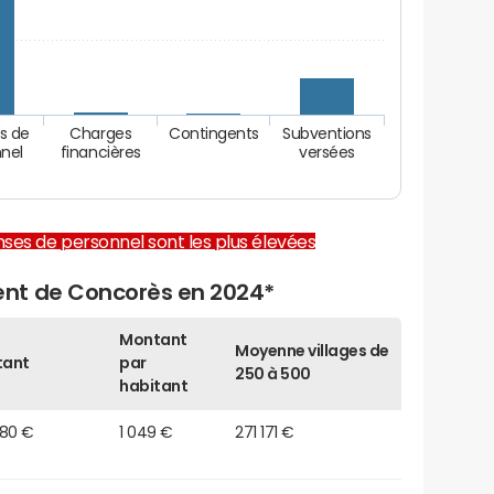
s de
Charges
Contingents
Subventions
nel
financières
versées
enses de personnel sont les plus élevées
nt de Concorès en 2024*
Montant
Moyenne villages de
tant
par
250 à 500
habitant
280 €
1 049 €
271 171 €