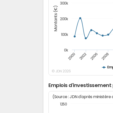
300k
Montants (€)
200k
100k
0k
2000
2008
2006
2002
Emp
© JDN 2026
Emplois d'investissement
(Source : JDN d'après ministère
1250