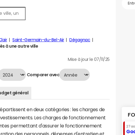
lair
Saint-Germain-du-Bel-Air
Dégagnac
 à une autre ville
Mise à jour le 07/11/25
Comparer avec
udget général
artissent en deux catégories : les charges de
FO
investissements. Les charges de fonctionnement
tes permettant d'assurer le fonctionnement
27 a
Goo
tion des personnels, dépenses d'entretien et