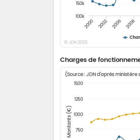
150k
100k
2000
2008
2006
2002
Char
© JDN 2026
Charges de fonctionneme
(Source : JDN d'après ministère
1500
1250
Montants (€)
1000
750