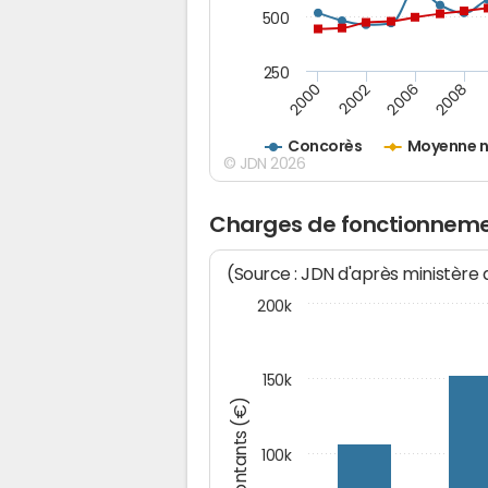
500
250
2000
2002
2006
2008
Concorès
Moyenne n
© JDN 2026
Charges de fonctionneme
(Source : JDN d'après ministère
200k
150k
Montants (€)
100k