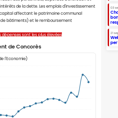
 intérêts de la dette. Les emplois d'investissement
03 s
Cha
capital affectant le patrimoine communal
bon
on de bâtiments) et le remboursement
res
21 se
les dépenses sont les plus élevées
Web
per
ent de Concorès
 de l'Economie)