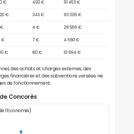
10 €
492 €
91 453 €
420 €
343 €
93 036 €
 €
4 €
28 566 €
0 €
7 €
4 560 €
00 €
80 €
10 694 €
el, des achats et charges externes, des
ges financières et des subventions versées ne
ges de fonctionnement.
 de Concorès
 de l'Economie)