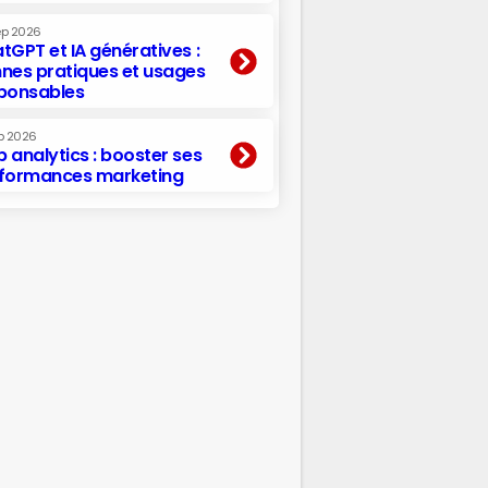
ep 2026
tGPT et IA génératives :
nes pratiques et usages
ponsables
p 2026
 analytics : booster ses
formances marketing