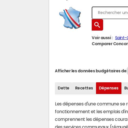
Voir aussi :
Saint-C
Comparer Concorès
Afficher les données budgétaires de
Dette
Recettes
Dépenses
B
Les dépenses d'une commune se rép
fonctionnement et les emplois d'
comprennent les dépenses couran
des services communaux (rémunéra