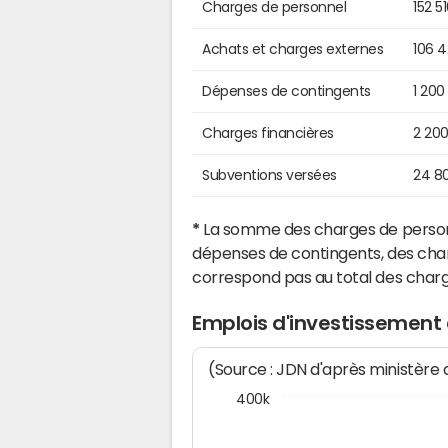
Charges de personnel
152 5
Achats et charges externes
106 
Dépenses de contingents
1 200
Charges financières
2 20
Subventions versées
24 8
*
La somme des charges de personn
dépenses de contingents, des char
correspond pas au total des char
Emplois d'investissement
(Source : JDN d'après ministère
400k