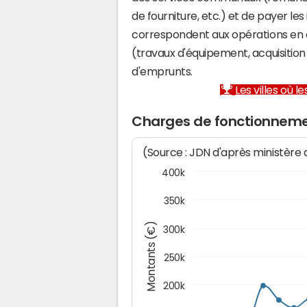
de fourniture, etc.) et de payer les
correspondent aux opérations en 
(travaux d'équipement, acquisiti
d'emprunts.
Les villes où 
Charges de fonctionnem
(Source : JDN d'après ministère
400k
350k
Montants (€)
300k
250k
200k