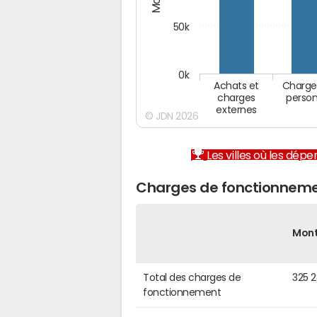
50k
0k
Achats et
Charge
charges
person
externes
© JDN 2026
Les villes où les dép
Charges de fonctionneme
Mon
Total des charges de
325 
fonctionnement