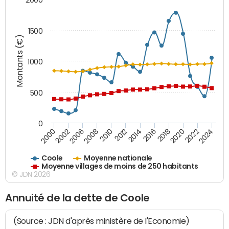
1500
Montants (€)
1000
500
0
2018
2002
2022
2008
2012
2016
2000
2020
2006
2024
2010
2014
Coole
Moyenne nationale
Moyenne villages de moins de 250 habitants
© JDN 2026
Annuité de la dette de Coole
(Source : JDN d'après ministère de l'Economie)