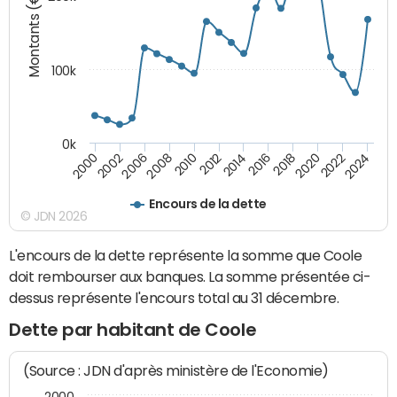
Montants (€)
100k
0k
2008
2022
2002
2018
2014
2010
2024
2006
2020
2000
2016
2012
Encours de la dette
© JDN 2026
L'encours de la dette représente la somme que Coole
doit rembourser aux banques. La somme présentée ci-
dessus représente l'encours total au 31 décembre.
Dette par habitant de Coole
(Source : JDN d'après ministère de l'Economie)
2000