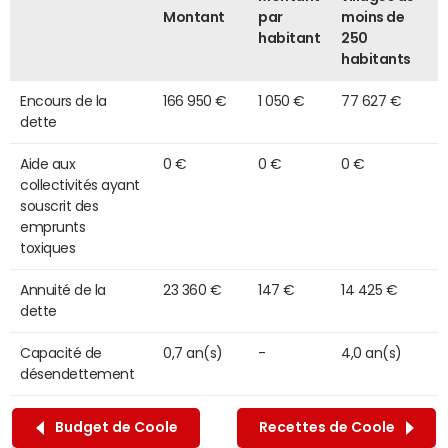
Montant
par
moins de
habitant
250
habitants
Encours de la
166 950 €
1 050 €
77 627 €
dette
Aide aux
0 €
0 €
0 €
collectivités ayant
souscrit des
emprunts
toxiques
Annuité de la
23 360 €
147 €
14 425 €
dette
Capacité de
0,7 an(s)
-
4,0 an(s)
désendettement
Budget de Coole
Recettes de Coole