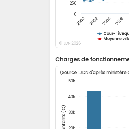
250
0
2000
2002
2006
2008
Cour-l'Évêq
Moyenne vill
© JDN 2026
Charges de fonctionneme
(Source : JDN d'après ministère
50k
40k
Montants (€)
30k
20k