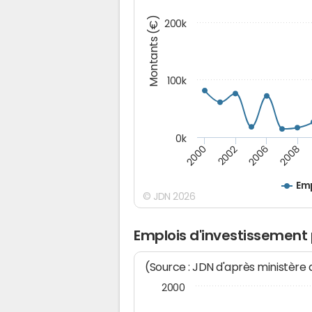
Montants (€)
200k
100k
0k
2008
2006
2002
2000
Emp
© JDN 2026
Emplois d'investissement
(Source : JDN d'après ministère
2000