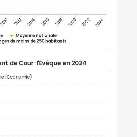
2010
2012
2014
2016
2018
2020
2022
2024
ue
Moyenne nationale
ages de moins de 250 habitants
nt de Cour-l'Évêque en 2024
 de l'Economie)