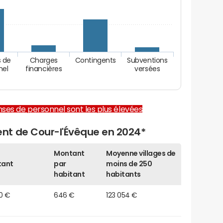
 de
Charges
Contingents
Subventions
nel
financières
versées
enses de personnel sont les plus élevées
nt de Cour-l'Évêque en 2024*
Montant
Moyenne villages de
tant
par
moins de 250
habitant
habitants
0 €
646 €
123 054 €