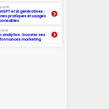
ep 2026
tGPT et IA génératives :
nes pratiques et usages
ponsables
p 2026
 analytics : booster ses
formances marketing