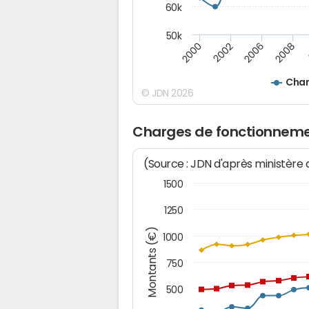
60k
50k
2008
2000
2002
2006
Char
© JDN 2026
Charges de fonctionnemen
(Source : JDN d'après ministère
1500
1250
Montants (€)
1000
750
500