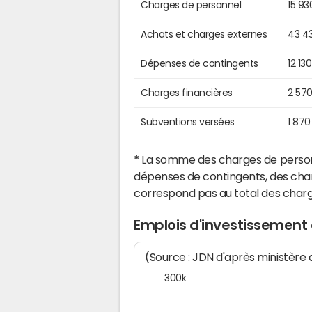
Charges de personnel
15 93
Achats et charges externes
43 4
Dépenses de contingents
12 13
Charges financières
2 57
Subventions versées
1 870
*
La somme des charges de personn
dépenses de contingents, des char
correspond pas au total des char
Emplois d'investissement
(Source : JDN d'après ministère
300k