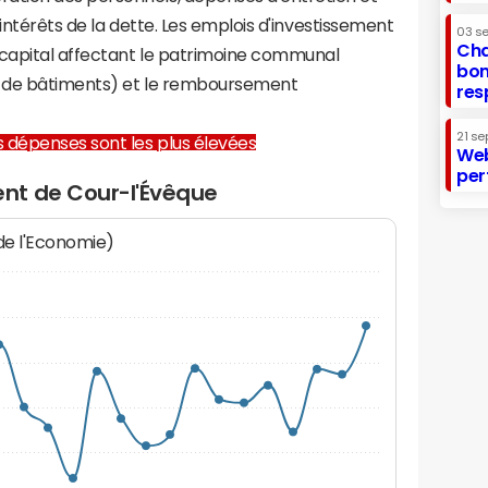
 intérêts de la dette. Les emplois d'investissement
03 s
Cha
capital affectant le patrimoine communal
bon
on de bâtiments) et le remboursement
res
21 se
les dépenses sont les plus élevées
Web
per
nt de Cour-l'Évêque
 de l'Economie)