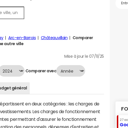
ay
Arc-en-Barrois
Châteauvillain
Comparer
e autre ville
Mise à jour le 07/11/25
Comparer avec
udget général
artissent en deux catégories : les charges de
FO
investissements. Les charges de fonctionnement
tes permettant d'assurer le fonctionnement
27 a
Goo
tion des personnels, dépenses d'entretien et