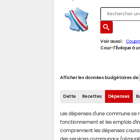
Voir aussi :
Coupr
Cour-l'Évêque à un
Afficher les données budgétaires de
Dette
Recettes
Dépenses
B
Les dépenses d'une commune se rép
fonctionnement et les emplois d'
comprennent les dépenses couran
des services communaux (rémunéra