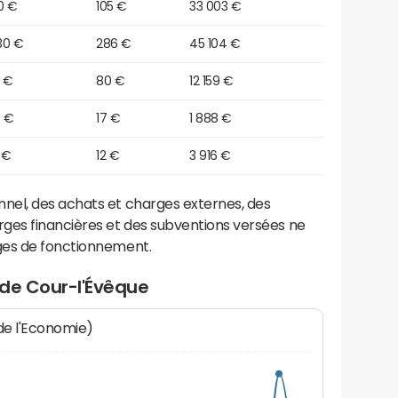
0 €
105 €
33 003 €
30 €
286 €
45 104 €
0 €
80 €
12 159 €
0 €
17 €
1 888 €
 €
12 €
3 916 €
el, des achats et charges externes, des
ges financières et des subventions versées ne
ges de fonctionnement.
 de Cour-l'Évêque
 de l'Economie)