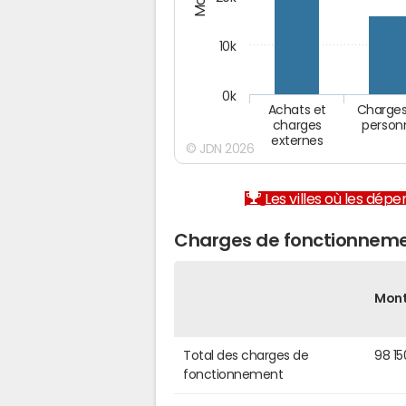
10k
0k
Achats et
Charges
charges
person
externes
© JDN 2026
Les villes où les dép
Charges de fonctionneme
Mon
Total des charges de
98 15
fonctionnement