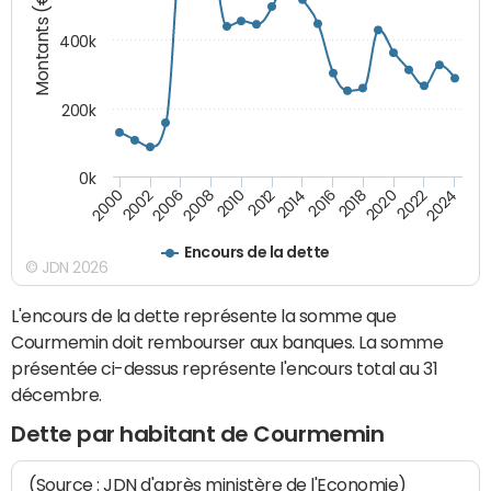
Montants (€)
400k
200k
0k
2000
2022
2016
2010
2002
2024
2018
2012
2006
2020
2014
2008
Encours de la dette
© JDN 2026
L'encours de la dette représente la somme que
Courmemin doit rembourser aux banques. La somme
présentée ci-dessus représente l'encours total au 31
décembre.
Dette par habitant de Courmemin
(Source : JDN d'après ministère de l'Economie)