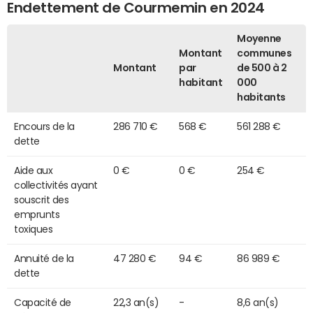
Endettement de Courmemin en 2024
Moyenne
Montant
communes
Montant
par
de 500 à 2
habitant
000
habitants
Encours de la
286 710 €
568 €
561 288 €
dette
Aide aux
0 €
0 €
254 €
collectivités ayant
souscrit des
emprunts
toxiques
Annuité de la
47 280 €
94 €
86 989 €
dette
Capacité de
22,3 an(s)
-
8,6 an(s)