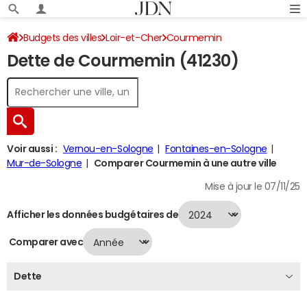
Budgets des villes
Loir-et-Cher
Courmemin
Dette de Courmemin (41230)
Dette au 31/12/2024
Voir aussi :
Vernou-en-Sologne
Fontaines-en-Sologne
Mur-de-Sologne
Comparer Courmemin à une autre ville
Mise à jour le 07/11/25
Afficher les données budgétaires de
Comparer avec
Dette