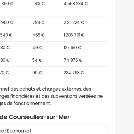
5 390 €
1 813 €
4 568 234 €
6 960 €
798 €
2 211 224 €
 540 €
468 €
1 285 791 €
380 €
49 €
127 190 €
690 €
54 €
74 976 €
170 €
99 €
234 763 €
el, des achats et charges externes, des
ges financières et des subventions versées ne
ges de fonctionnement.
 de Courseulles-sur-Mer
 de l'Economie)