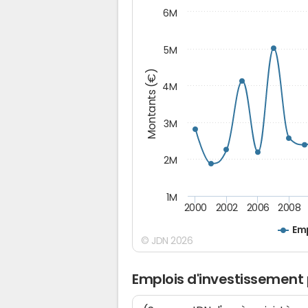
6M
5M
Montants (€)
4M
3M
2M
1M
2000
2002
2006
2008
Emp
© JDN 2026
Emplois d'investissement