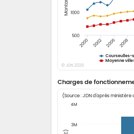
Montants (€)
1000
500
2000
2002
2006
2008
Courseulles-
Moyenne ville
© JDN 2026
Charges de fonctionneme
(Source : JDN d'après ministère
4M
3M