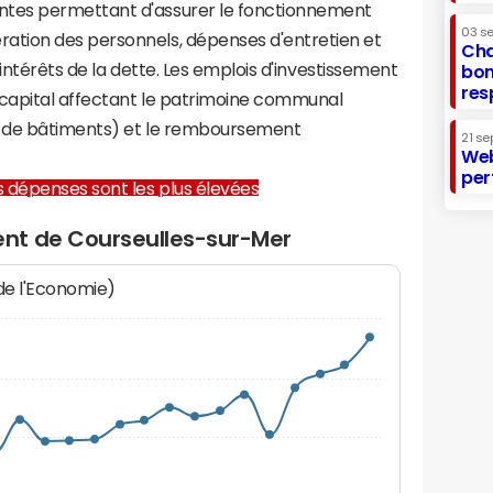
tes permettant d'assurer le fonctionnement
03 s
tion des personnels, dépenses d'entretien et
Cha
 intérêts de la dette. Les emplois d'investissement
bon
res
capital affectant le patrimoine communal
on de bâtiments) et le remboursement
21 se
Web
per
les dépenses sont les plus élevées
nt de Courseulles-sur-Mer
 de l'Economie)