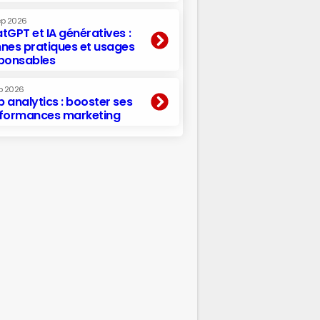
ep 2026
tGPT et IA génératives :
nes pratiques et usages
ponsables
p 2026
 analytics : booster ses
formances marketing