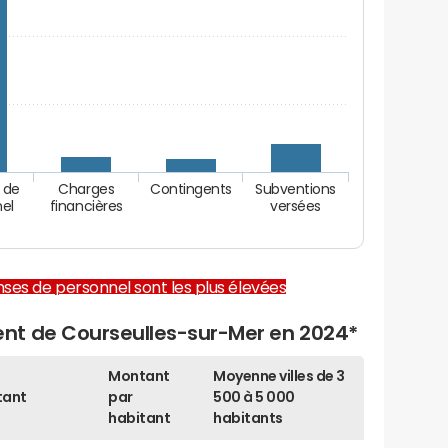
 de
Charges
Contingents
Subventions
nel
financières
versées
enses de personnel sont les plus élevées
nt de Courseulles-sur-Mer en 2024*
Montant
Moyenne villes de 3
tant
par
500 à 5 000
habitant
habitants