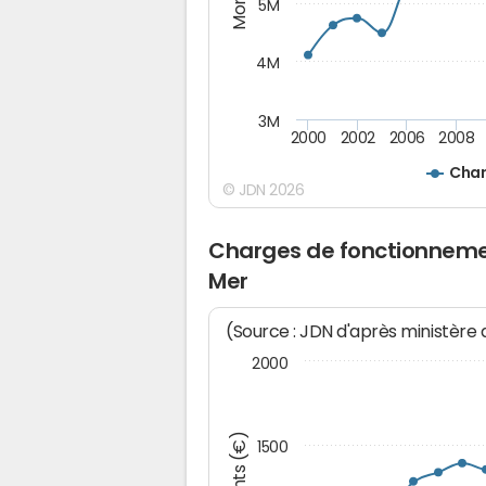
5M
4M
3M
2000
2002
2006
2008
Char
© JDN 2026
Charges de fonctionnemen
Mer
(Source : JDN d'après ministère
2000
1500