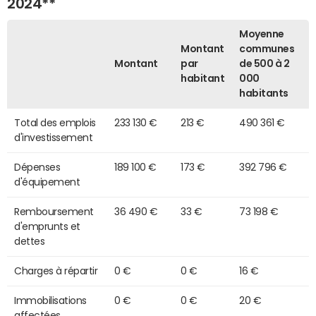
2024**
Moyenne
Montant
communes
Montant
par
de 500 à 2
habitant
000
habitants
Total des emplois
233 130 €
213 €
490 361 €
d'investissement
Dépenses
189 100 €
173 €
392 796 €
d'équipement
Remboursement
36 490 €
33 €
73 198 €
d'emprunts et
dettes
Charges à répartir
0 €
0 €
16 €
Immobilisations
0 €
0 €
20 €
affectées,