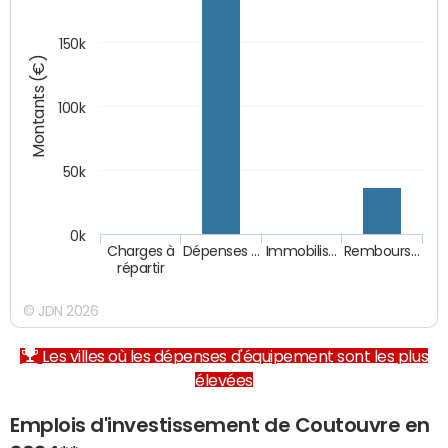
150k
Montants (€)
100k
50k
0k
Charges à
Dépenses …
Immobilis…
Rembours…
répartir
© JDN 2026
Les villes où les dépenses d'équipement sont les plus
élevées
Emplois d'investissement de Coutouvre en