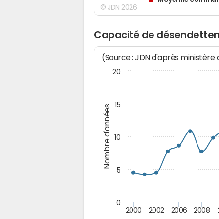
Moyenne communes
© JDN 2026
Capacité de désendette
(Source : JDN d'après ministère
20
15
Nombre d'années
10
5
0
2000
2002
2006
2008