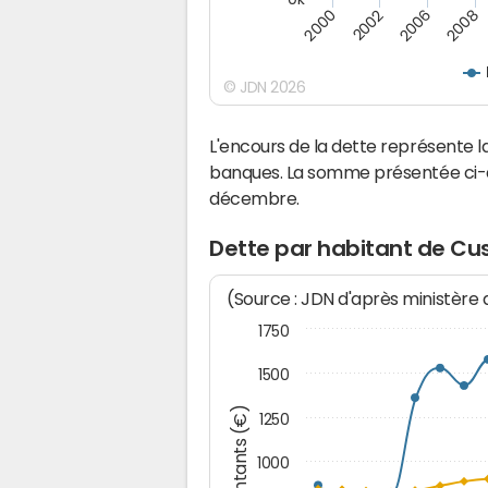
2000
2002
2006
2008
© JDN 2026
L'encours de la dette représente
banques. La somme présentée ci-de
décembre.
Dette par habitant de Cu
(Source : JDN d'après ministère
1750
1500
Montants (€)
1250
1000