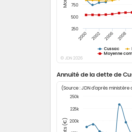
750
500
250
2000
2002
2006
2008
Cussac
Moyenne comm
© JDN 2026
Annuité de la dette de C
(Source : JDN d'après ministère
250k
225k
200k