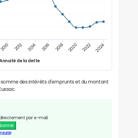
2024
2022
2020
2018
2016
2014
2012
2010
Annuité de la dette
la somme des intérêts d'emprunts et du montant
Cussac.
directement par e-mail.
abonne
tialité