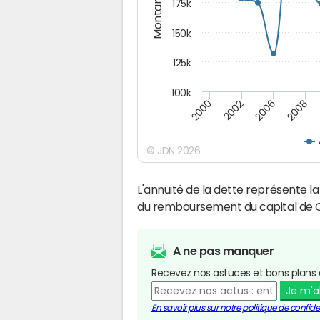
Montants (€)
175k
150k
125k
100k
2008
2006
2002
2000
© JDN 2026
L'annuité de la dette représente 
du remboursement du capital de 
A ne pas manquer
Recevez nos astuces et bons plans 
Je m'
En savoir plus sur notre politique de confiden