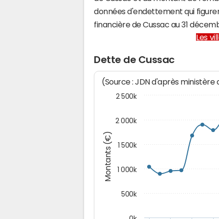
données d'endettement qui figuren
financière de Cussac au 31 décem
Les vi
Dette de Cussac
(Source : JDN d'après ministère
2 500k
2 000k
Montants (€)
1 500k
1 000k
500k
0k