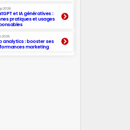
ep 2026
tGPT et IA génératives :
nes pratiques et usages
ponsables
p 2026
 analytics : booster ses
formances marketing