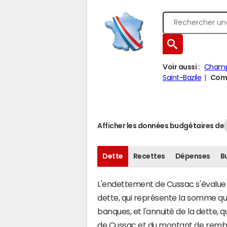
Voir aussi :
Champ
Saint-Bazile
Comp
Afficher les données budgétaires de
Dette
Recettes
Dépenses
B
L'endettement de Cussac s'évalue e
dette, qui représente la somme q
banques, et l'annuité de la dette,
de Cussac et du montant de rembo