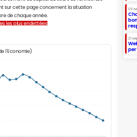
t sur cette page concernent la situation
03 s
Cha
bre de chaque année.
bon
lles les plus endettées
res
21 se
Web
per
 de l'Economie)