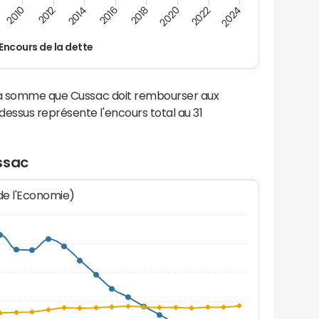
2012
2024
2014
2016
2018
2020
2010
2022
Encours de la dette
 la somme que Cussac doit rembourser aux
ssus représente l'encours total au 31
ssac
 de l'Economie)