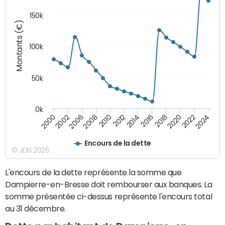
150k
Montants (€)
100k
50k
0k
2008
2022
2002
2018
2014
2010
2024
2006
2020
2000
2016
2012
Encours de la dette
© JDN 2026
L'encours de la dette représente la somme que
Dampierre-en-Bresse doit rembourser aux banques. La
somme présentée ci-dessus représente l'encours total
au 31 décembre.