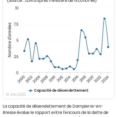
(Source : JDN d'après ministère de l'Economie)
10
7,5
Nombre d'années
5
2,5
0
2016
2014
2012
2010
2008
2006
2002
2000
2024
2022
2020
2018
Capacité de désendettement
© JDN 2026
La capacité de désendettement de Dampierre-en-
Bresse évalue le rapport entre l'encours de la dette de