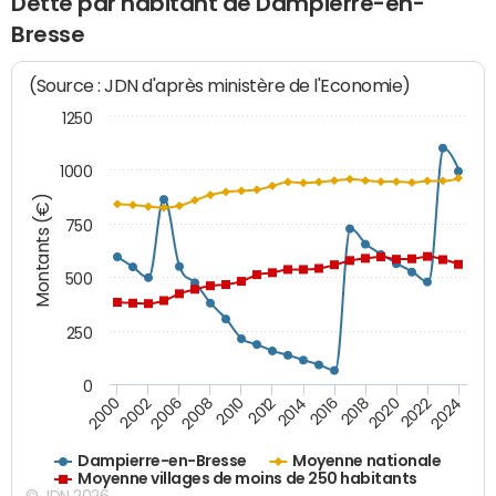
Dette par habitant de Dampierre-en-
Bresse
(Source : JDN d'après ministère de l'Economie)
1250
1000
Montants (€)
750
500
250
0
2018
2002
2022
2008
2012
2016
2000
2020
2006
2024
2010
2014
Dampierre-en-Bresse
Moyenne nationale
Moyenne villages de moins de 250 habitants
© JDN 2026