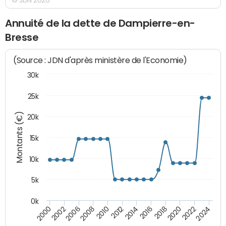
Annuité de la dette de Dampierre-en-
Bresse
(Source : JDN d'après ministère de l'Economie)
30k
25k
Montants (€)
20k
15k
10k
5k
0k
2020
2024
2000
2006
2010
2014
2018
2022
2002
2008
2012
2016