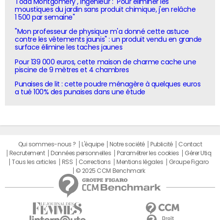
Todd Montgomery , ingénieur : "Pour éliminer les
moustiques du jardin sans produit chimique, j'en relâche
1 500 par semaine"
"Mon professeur de physique m'a donné cette astuce
contre les vêtements jaunis" : un produit vendu en grande
surface élimine les taches jaunes
Pour 139 000 euros, cette maison de charme cache une
piscine de 9 mètres et 4 chambres
Punaises de lit : cette poudre ménagère à quelques euros
a tué 100% des punaises dans une étude
Qui sommes-nous ?
L'équipe
Notre société
Publicité
Contact
Recrutement
Données personnelles
Paramétrer les cookies
Gérer Utiq
Tous les articles
RSS
Corrections
Mentions légales
Groupe Figaro
© 2025 CCM Benchmark