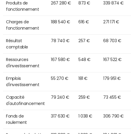
Produits de
267 280 €
873 €
339 874 €
fonctionnement
Charges de
188 540 €
616 €
271 171 €
fonctionnement
Résultat
78 740 €
257 €
68 703 €
comptable
Ressources
167 580 €
548 €
167 522 €
d'investissement
Emplois
55 270 €
181 €
179 951 €
d'investissement
Capacité
79 240 €
259 €
73 455 €
d'autofinancement
Fonds de
317 630 €
1 038 €
306 790 €
roulement