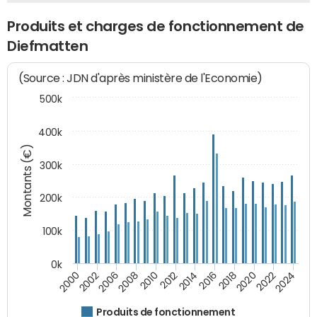
Produits et charges de fonctionnement de
Diefmatten
(Source : JDN d'après ministère de l'Economie)
500k
400k
Montants (€)
300k
200k
100k
0k
2000
2022
2016
2010
2002
2024
2018
2012
2006
2020
2014
2008
Produits de fonctionnement