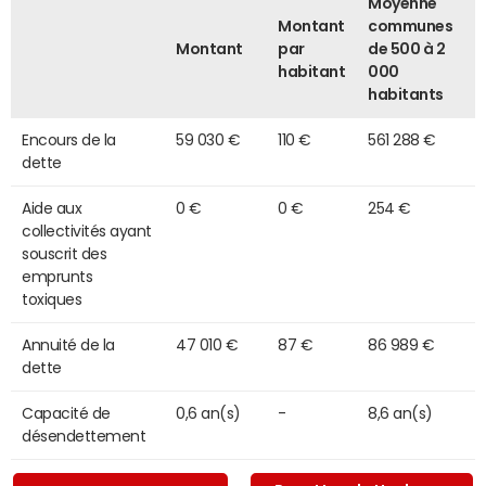
Moyenne
Montant
communes
Montant
par
de 500 à 2
habitant
000
habitants
Encours de la
59 030 €
110 €
561 288 €
dette
Aide aux
0 €
0 €
254 €
collectivités ayant
souscrit des
emprunts
toxiques
Annuité de la
47 010 €
87 €
86 989 €
dette
Capacité de
0,6 an(s)
-
8,6 an(s)
désendettement