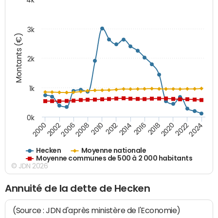
3k
Montants (€)
2k
1k
0k
2016
2014
2012
2010
2008
2006
2002
2000
2024
2022
2020
2018
Hecken
Moyenne nationale
Moyenne communes de 500 à 2 000 habitants
© JDN 2026
Annuité de la dette de Hecken
(Source : JDN d'après ministère de l'Economie)