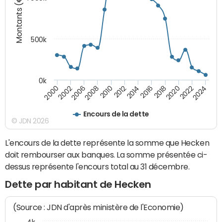
Montants (€)
500k
0k
2016
2014
2012
2010
2008
2006
2002
2000
2024
2022
2020
2018
Encours de la dette
© JDN 2026
L'encours de la dette représente la somme que Hecken
doit rembourser aux banques. La somme présentée ci-
dessus représente l'encours total au 31 décembre.
Dette par habitant de Hecken
(Source : JDN d'après ministère de l'Economie)
4k