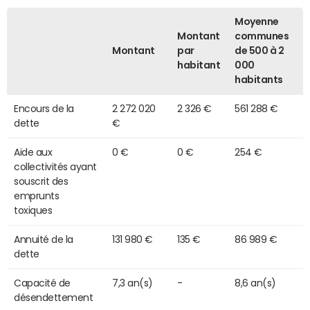
Moyenne
Montant
communes
Montant
par
de 500 à 2
habitant
000
habitants
Encours de la
2 272 020
2 326 €
561 288 €
dette
€
Aide aux
0 €
0 €
254 €
collectivités ayant
souscrit des
emprunts
toxiques
Annuité de la
131 980 €
135 €
86 989 €
dette
Capacité de
7,3 an(s)
-
8,6 an(s)
désendettement