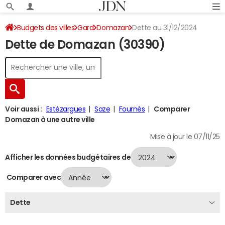
Budgets des villes
Gard
Domazan
Dette au 31/12/2024
Dette de Domazan (30390)
Voir aussi :
Estézargues
Saze
Fournès
Comparer
Domazan à une autre ville
Mise à jour le 07/11/25
Afficher les données budgétaires de
Comparer avec
Dette