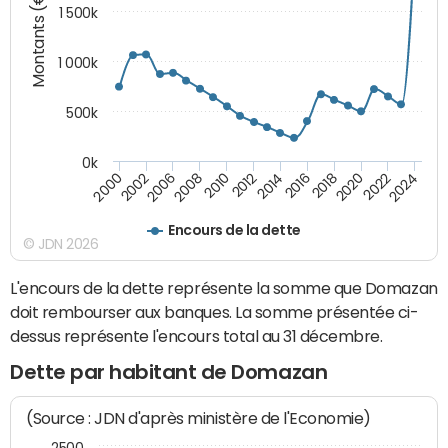
Montants (€)
1 500k
1 000k
500k
0k
2014
2008
2000
2024
2018
2012
2006
2022
2016
2010
2002
2020
Encours de la dette
© JDN 2026
L'encours de la dette représente la somme que Domazan
doit rembourser aux banques. La somme présentée ci-
dessus représente l'encours total au 31 décembre.
Dette par habitant de Domazan
(Source : JDN d'après ministère de l'Economie)
2500