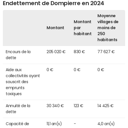
Endettement de Dompierre en 2024
Moyenne
Montant
villages de
Montant
par
moins de
habitant
250
habitants
Encours de la
205 020 €
830 €
77 627 €
dette
Aide aux
0 €
0 €
0 €
collectivités ayant
souscrit des
emprunts
toxiques
Annuité de la
30 340 €
123 €
14 425 €
dette
Capacité de
11,1 an(s)
-
4,0 an(s)