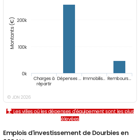
Montants (€)
200k
100k
0k
Charges à
Dépenses …
Immobilis…
Rembours…
répartir
© JDN 2026
Les villes où les dépenses d'équipement sont les plus
élevées
Emplois d'investissement de Dourbies en