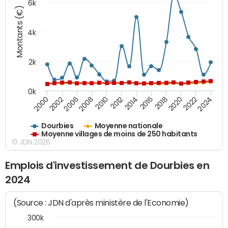
6k
Montants (€)
4k
2k
0k
2016
2014
2012
2010
2008
2006
2002
2000
2024
2022
2020
2018
Dourbies
Moyenne nationale
Moyenne villages de moins de 250 habitants
© JDN 2026
Emplois d'investissement de Dourbies en
2024
(Source : JDN d'après ministère de l'Economie)
300k