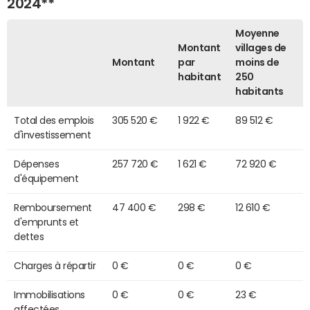
2024**
Moyenne
Montant
villages de
Montant
par
moins de
habitant
250
habitants
Total des emplois
305 520 €
1 922 €
89 512 €
d'investissement
Dépenses
257 720 €
1 621 €
72 920 €
d'équipement
Remboursement
47 400 €
298 €
12 610 €
d'emprunts et
dettes
Charges à répartir
0 €
0 €
0 €
Immobilisations
0 €
0 €
23 €
affectées,