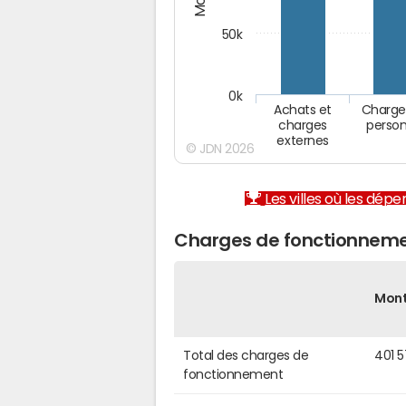
50k
0k
Achats et
Charge
charges
person
externes
© JDN 2026
Les villes où les dép
Charges de fonctionneme
Mon
Total des charges de
401 
fonctionnement