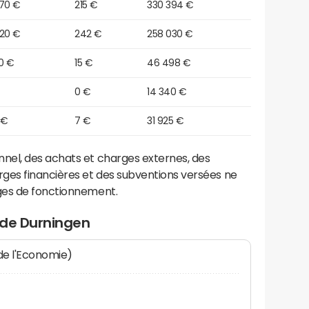
370 €
215 €
330 394 €
420 €
242 €
258 030 €
0 €
15 €
46 498 €
0 €
14 340 €
 €
7 €
31 925 €
el, des achats et charges externes, des
ges financières et des subventions versées ne
ges de fonctionnement.
 de Durningen
 de l'Economie)