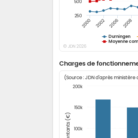
500
250
2000
2002
2006
2008
Durningen
Moyenne comm
© JDN 2026
Charges de fonctionneme
(Source : JDN d'après ministère
200k
150k
Montants (€)
100k