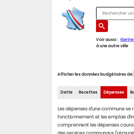
Voir aussi :
Kienh
à une autre ville
Afficher les données budgétaires de
Dette
Recettes
Dépenses
B
Les dépenses d'une commune se rép
fonctionnement et les emplois d'
comprennent les dépenses couran
des services communaux (rémunéra