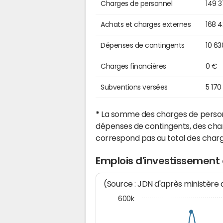
Charges de personnel
149 
Achats et charges externes
168 
Dépenses de contingents
10 63
Charges financières
0 €
Subventions versées
5 170
*
La somme des charges de personn
dépenses de contingents, des char
correspond pas au total des char
Emplois d'investissement
(Source : JDN d'après ministère
600k