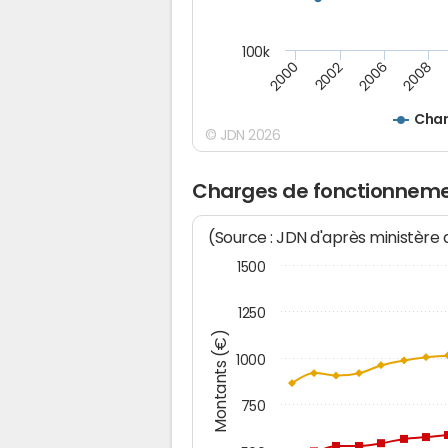
100k
2000
2008
2006
2002
Char
© JDN 2026
Charges de fonctionneme
(Source : JDN d'après ministère
1500
1250
Montants (€)
1000
750