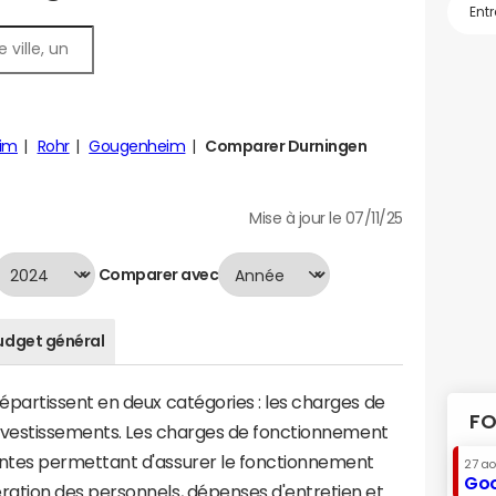
eim
Rohr
Gougenheim
Comparer Durningen
Mise à jour le 07/11/25
Comparer avec
udget général
artissent en deux catégories : les charges de
FO
investissements. Les charges de fonctionnement
tes permettant d'assurer le fonctionnement
27 a
Goo
tion des personnels, dépenses d'entretien et