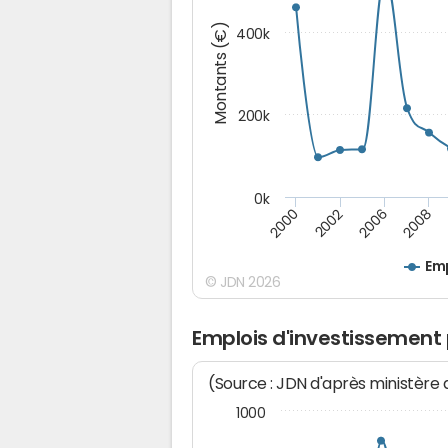
Montants (€)
400k
200k
0k
2000
2008
2006
2002
Emp
© JDN 2026
Emplois d'investissement
(Source : JDN d'après ministère
1000