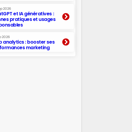
ep 2026
tGPT et IA génératives :
nes pratiques et usages
ponsables
p 2026
 analytics : booster ses
formances marketing