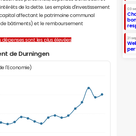
 intérêts de la dette. Les emplois d'investissement
03 s
Cha
capital affectant le patrimoine communal
bon
on de bâtiments) et le remboursement
res
21 se
les dépenses sont les plus élevées
Web
per
nt de Durningen
 de l'Economie)