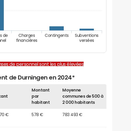
s de
Charges
Contingents
Subventions
nel
financières
versées
enses de personnel sont les plus élevées
nt de Durningen en 2024*
Montant
Moyenne
tant
par
communes de 500 à
habitant
2 000 habitants
570 €
578 €
783 493 €