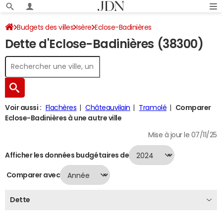
Budgets des villes
Isère
Eclose-Badinières
Dette d'Eclose-Badinières (38300)
Dette au 31/12/2024
Voir aussi :
Flachères
Châteauvilain
Tramolé
Comparer
Eclose-Badinières à une autre ville
Mise à jour le 07/11/25
Afficher les données budgétaires de
Comparer avec
Dette