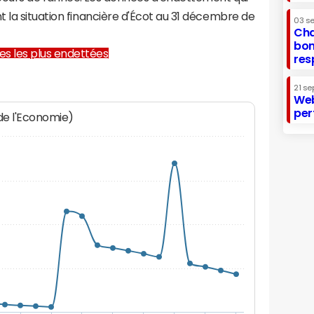
 la situation financière d'Écot au 31 décembre de
03 s
Cha
bon
lles les plus endettées
res
21 se
Web
per
 de l'Economie)