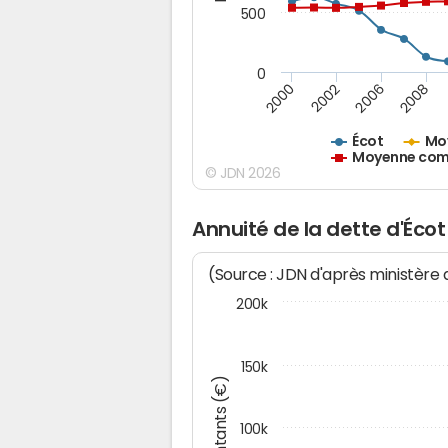
500
0
2000
2002
2006
2008
Écot
Mo
Moyenne comm
© JDN 2026
Annuité de la dette d'Écot
(Source : JDN d'après ministère
200k
150k
Montants (€)
100k