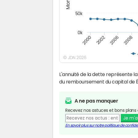
50k
0k
2008
2006
2002
2000
© JDN 2026
L'annuité de la dette représente 
du remboursement du capital de É
A ne pas manquer
Recevez nos astuces et bons plans 
Je m'
En savoir plus sur notre politique de confiden