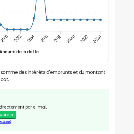
2024
2022
2020
2018
2016
2014
2012
2010
Annuité de la dette
la somme des intérêts d'emprunts et du montant
cot.
directement par e-mail.
abonne
tialité