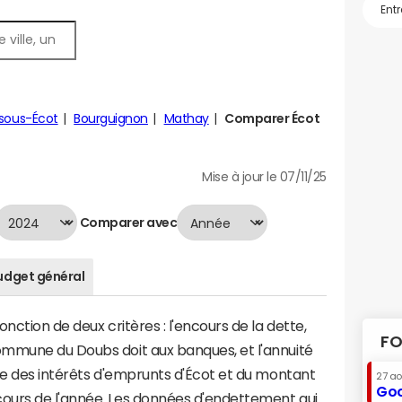
s-sous-Écot
Bourguignon
Mathay
Comparer Écot
Mise à jour le 07/11/25
Comparer avec
udget général
nction de deux critères : l'encours de la dette,
FO
mmune du Doubs doit aux banques, et l'annuité
me des intérêts d'emprunts d'Écot et du montant
27 a
Goo
ours de l'année. Les données d'endettement qui