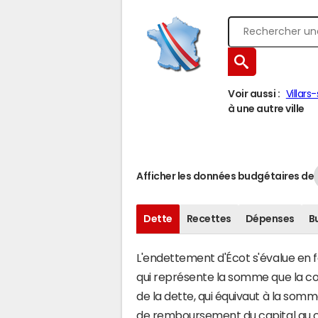
Voir aussi :
Villar
à une autre ville
Afficher les données budgétaires de
Dette
Recettes
Dépenses
B
L'endettement d'Écot s'évalue en fo
qui représente la somme que la co
de la dette, qui équivaut à la som
de remboursement du capital au c