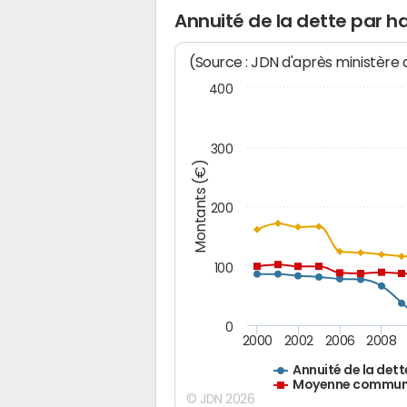
Annuité de la dette par h
(Source : JDN d'après ministère
400
300
Montants (€)
200
100
0
2000
2002
2006
2008
Annuité de la dett
Moyenne communes
© JDN 2026