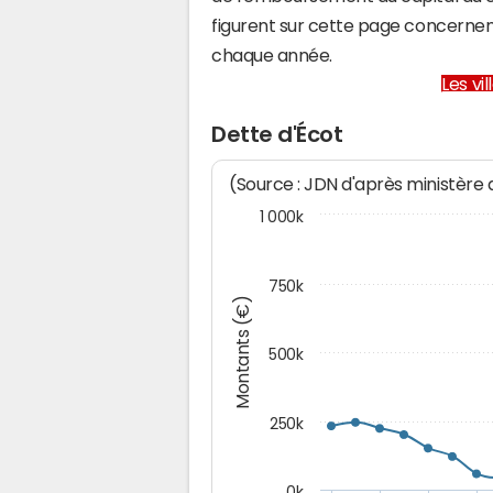
figurent sur cette page concernent
chaque année.
Les vi
Dette d'Écot
(Source : JDN d'après ministère
1 000k
750k
Montants (€)
500k
250k
0k