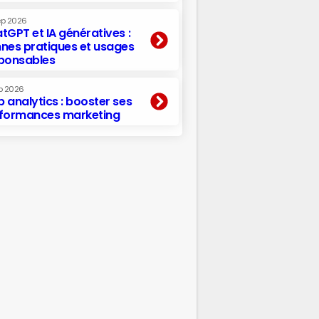
ep 2026
tGPT et IA génératives :
nes pratiques et usages
ponsables
p 2026
 analytics : booster ses
formances marketing