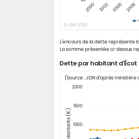
2008
2002
2006
2000
© JDN 2026
L'encours de la dette représente
La somme présentée ci-dessus rep
Dette par habitant d'Écot
(Source : JDN d'après ministère
2000
1500
Montants (€)
1000