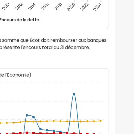
2022
2018
2014
2010
2024
2020
2016
2012
Encours de la dette
 la somme que Écot doit rembourser aux banques.
résente l'encours total au 31 décembre.
 de l'Economie)