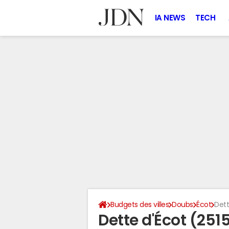
IA NEWS
TECH
Budgets des villes
Doubs
Écot
Dett
Dette d'Écot (251