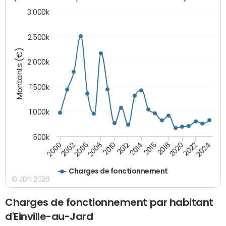
3 000k
2 500k
Montants (€)
2 000k
1 500k
1 000k
500k
2014
2008
2000
2024
2018
2012
2006
2022
2016
2010
2002
2020
Charges de fonctionnement
© JDN 2026
Charges de fonctionnement par habitant
d'Einville-au-Jard