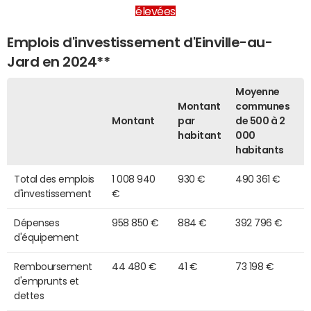
élevées
Emplois d'investissement d'Einville-au-
Jard en 2024**
Moyenne
Montant
communes
Montant
par
de 500 à 2
habitant
000
habitants
Total des emplois
1 008 940
930 €
490 361 €
d'investissement
€
Dépenses
958 850 €
884 €
392 796 €
d'équipement
Remboursement
44 480 €
41 €
73 198 €
d'emprunts et
dettes