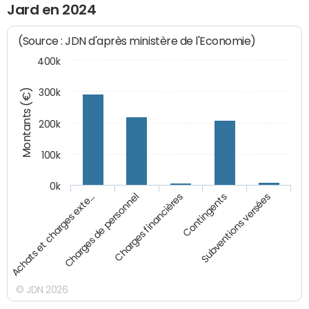
Jard en 2024
(Source : JDN d'après ministère de l'Economie)
400k
Montants (€)
300k
200k
100k
0k
Charges financières
Contingents
Subventions versées
Achats et charges exte…
Charges de personnel
© JDN 2026