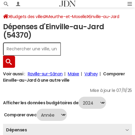
Budgets des villes
Meurthe-et-Moselle
Einville-au-Jard
Dépenses d'Einville-au-Jard
Dépenses 2024
(54370)
Voir aussi :
Raville-sur-Sânon
Maixe
Valhey
Comparer
Einville-au-Jard à une autre ville
Mise à jour le 07/11/25
Afficher les données budgétaires de
Comparer avec
Dépenses