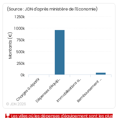
(Source : JDN d'après ministère de l'Economie)
1 250k
1 000k
Montants (€)
750k
500k
250k
0k
Charges à répartir
Dépenses d'équip…
Immobilisations a…
Remboursement …
© JDN 2026
Les villes où les dépenses d'équipement sont les plus