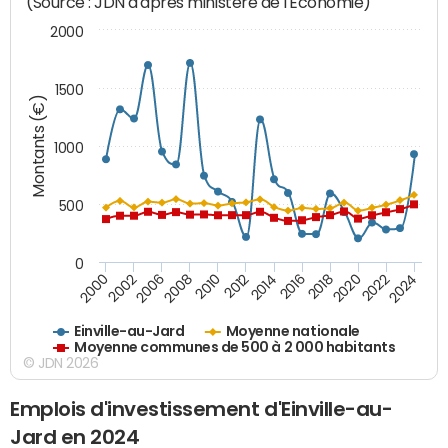
(Source : JDN d'après ministère de l'Economie)
2000
1500
Montants (€)
1000
500
0
2018
2002
2022
2008
2012
2016
2000
2020
2006
2024
2010
2014
Einville-au-Jard
Moyenne nationale
Moyenne communes de 500 à 2 000 habitants
© JDN 2026
Emplois d'investissement d'Einville-au-
Jard en 2024