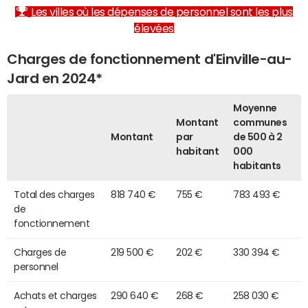
Les villes où les dépenses de personnel sont les plus
élevées
Charges de fonctionnement d'Einville-au-
Jard en 2024*
Moyenne
Montant
communes
Montant
par
de 500 à 2
habitant
000
habitants
Total des charges
818 740 €
755 €
783 493 €
de
fonctionnement
Charges de
219 500 €
202 €
330 394 €
personnel
Achats et charges
290 640 €
268 €
258 030 €