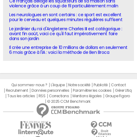
Ce Français déloge les squatteurs de sa maison sans
violence grâce à un coup de fil particulièrement malin
Les neurologues en sont certains : ce sport est excellent
pour le cerveau et quelques minutes régulières suffisent
Le jardinier du roi d'Angleterre Charles III est catégorique :
avant fin août, voici ce qu'il faut impérativement faire
dans son jardin
Il crée une entreprise de 10 millions de dollars en seulement
6 mois grâce à l'IA : voici la méthode de Ben Broca
Qui sommes-nous ?
L'équipe
Notre société
Publicité
Contact
Recrutement
Données personnelles
Paramétrer les cookies
Gérer Utiq
Tous les articles
RSS
Corrections
Mentions légales
Groupe Figaro
© 2025 CCM Benchmark