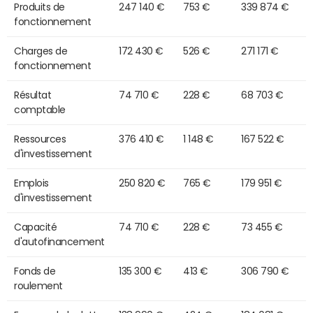
Produits de
247 140 €
753 €
339 874 €
fonctionnement
Charges de
172 430 €
526 €
271 171 €
fonctionnement
Résultat
74 710 €
228 €
68 703 €
comptable
Ressources
376 410 €
1 148 €
167 522 €
d'investissement
Emplois
250 820 €
765 €
179 951 €
d'investissement
Capacité
74 710 €
228 €
73 455 €
d'autofinancement
Fonds de
135 300 €
413 €
306 790 €
roulement