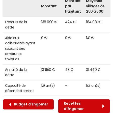
Montant
Moyenne
Montant
par
villages de
habitant
250 à 500
Encours de la
138 990 €
424 €
184 081 €
dette
Aide aux
0 €
0 €
141 €
collectivités ayant
souscrit des
emprunts
toxiques
Annuité de la
13 950 €
43 €
31 440 €
dette
Capacité de
1,9 an(s)
-
5,3 an(s)
désendettement
Recettes
Budget d'Engomer
d'Engomer