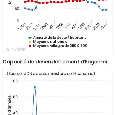
50
0
2014
2008
2000
2024
2018
2012
2006
2022
2016
2010
2002
2020
Annuité de la dette / habitant
Moyenne nationale
Moyenne villages de 250 à 500
© JDN 2026
Capacité de désendettement d'Engomer
(Source : JDN d'après ministère de l'Economie)
80
60
Nombre d'années
40