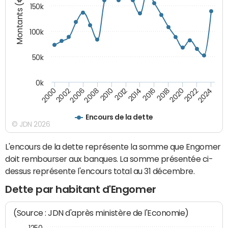
Montants (€)
150k
100k
50k
0k
2008
2022
2002
2018
2014
2010
2024
2006
2020
2000
2016
2012
Encours de la dette
© JDN 2026
L'encours de la dette représente la somme que Engomer
doit rembourser aux banques. La somme présentée ci-
dessus représente l'encours total au 31 décembre.
Dette par habitant d'Engomer
(Source : JDN d'après ministère de l'Economie)
1250