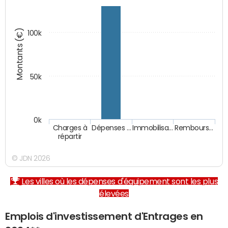
Montants (€)
100k
50k
0k
Charges à
Dépenses …
Immobilisa…
Rembours…
répartir
© JDN 2026
Les villes où les dépenses d'équipement sont les plus
élevées
Emplois d'investissement d'Entrages en