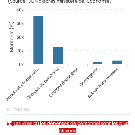
(Source : JDN d'après ministère de l'Economie)
40k
Montants (€)
30k
20k
10k
0k
Charges financières
Achats et charges ex…
Contingents
Charges de personnel
Subventions versées
© JDN 2026
Les villes où les dépenses de personnel sont les plus
élevées