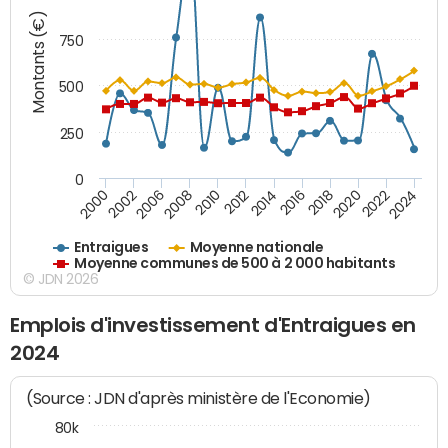
Montants (€)
750
500
250
0
2018
2002
2022
2008
2012
2016
2000
2020
2006
2024
2010
2014
Entraigues
Moyenne nationale
Moyenne communes de 500 à 2 000 habitants
© JDN 2026
Emplois d'investissement d'Entraigues en
2024
(Source : JDN d'après ministère de l'Economie)
80k