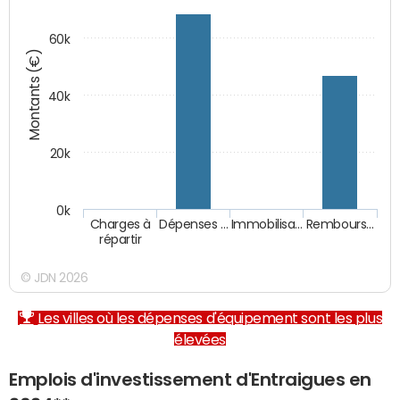
60k
Montants (€)
40k
20k
0k
Charges à
Dépenses …
Immobilisa…
Rembours…
répartir
© JDN 2026
Les villes où les dépenses d'équipement sont les plus
élevées
Emplois d'investissement d'Entraigues en