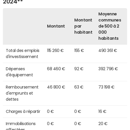
2024**
Moyenne
Montant
communes
Montant
par
de 500 à 2
habitant
000
habitants
Total des emplois
115 260 €
155 €
490 361 €
d'investissement
Dépenses
68 460 €
92 €
392 796 €
d'équipement
Remboursement
46 800 €
63 €
73 198 €
d'emprunts et
dettes
Charges à répartir
0 €
0 €
16 €
Immobilisations
0 €
0 €
20 €
affectées,