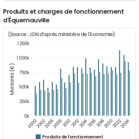
Produits et charges de fonctionnement
d'Équemauville
(Source : JDN d'après ministère de l'Economie)
1 250k
1 000k
Montants (€)
750k
500k
250k
0k
2016
2014
2012
2010
2008
2006
2002
2000
2024
2022
2020
2018
Produits de fonctionnement