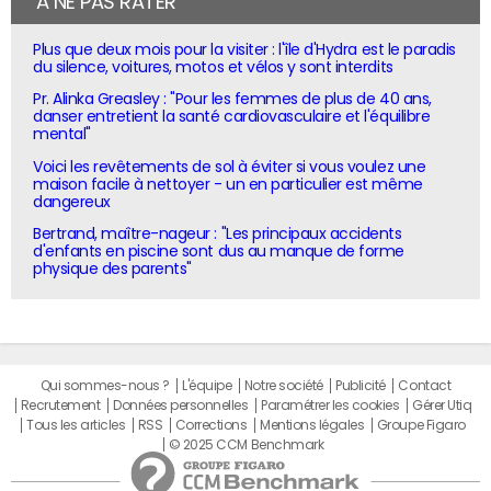
À NE PAS RATER
Plus que deux mois pour la visiter : l'île d'Hydra est le paradis
du silence, voitures, motos et vélos y sont interdits
Pr. Alinka Greasley : "Pour les femmes de plus de 40 ans,
danser entretient la santé cardiovasculaire et l'équilibre
mental"
Voici les revêtements de sol à éviter si vous voulez une
maison facile à nettoyer - un en particulier est même
dangereux
Bertrand, maître-nageur : "Les principaux accidents
d'enfants en piscine sont dus au manque de forme
physique des parents"
Qui sommes-nous ?
L'équipe
Notre société
Publicité
Contact
Recrutement
Données personnelles
Paramétrer les cookies
Gérer Utiq
Tous les articles
RSS
Corrections
Mentions légales
Groupe Figaro
© 2025 CCM Benchmark