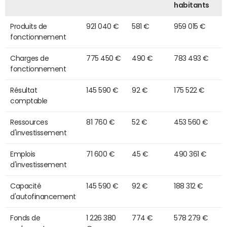
habitants
Produits de
921 040 €
581 €
959 015 €
fonctionnement
Charges de
775 450 €
490 €
783 493 €
fonctionnement
Résultat
145 590 €
92 €
175 522 €
comptable
Ressources
81 760 €
52 €
453 560 €
d'investissement
Emplois
71 600 €
45 €
490 361 €
d'investissement
Capacité
145 590 €
92 €
188 312 €
d'autofinancement
Fonds de
1 226 380
774 €
578 279 €