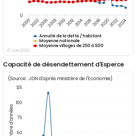
0
2014
2008
2000
2024
2018
2012
2006
2022
2016
2010
2002
2020
Annuité de la dette / habitant
Moyenne nationale
Moyenne villages de 250 à 500
© JDN 2026
Capacité de désendettement d'Esperce
(Source : JDN d'après ministère de l'Economie)
125
100
Nombre d'années
75
50