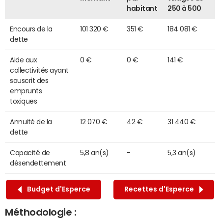
habitant
250 à 500
Encours de la
101 320 €
351 €
184 081 €
dette
Aide aux
0 €
0 €
141 €
collectivités ayant
souscrit des
emprunts
toxiques
Annuité de la
12 070 €
42 €
31 440 €
dette
Capacité de
5,8 an(s)
-
5,3 an(s)
désendettement
Budget d'Esperce
Recettes d'Esperce
Méthodologie :