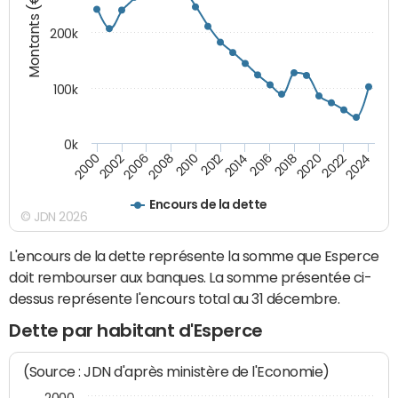
Montants (€)
200k
100k
0k
2000
2022
2016
2010
2002
2024
2018
2012
2006
2020
2014
2008
Encours de la dette
© JDN 2026
L'encours de la dette représente la somme que Esperce
doit rembourser aux banques. La somme présentée ci-
dessus représente l'encours total au 31 décembre.
Dette par habitant d'Esperce
(Source : JDN d'après ministère de l'Economie)
2000