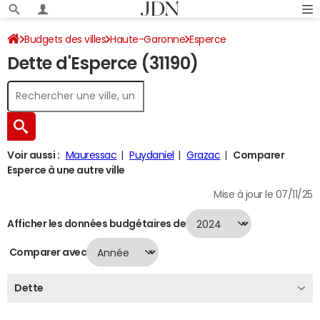
Budgets des villes
Haute-Garonne
Esperce
Dette d'Esperce (31190)
Dette au 31/12/2024
Voir aussi :
Mauressac
Puydaniel
Grazac
Comparer
Esperce à une autre ville
Mise à jour le 07/11/25
Afficher les données budgétaires de
Comparer avec
Dette