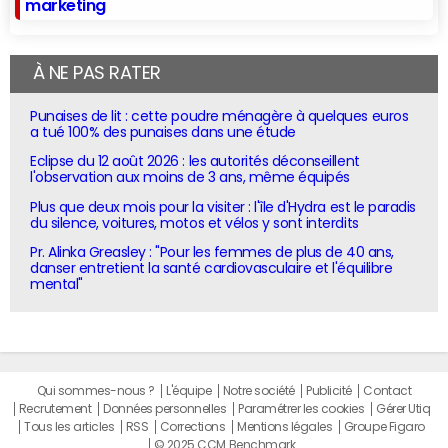
marketing
À NE PAS RATER
Punaises de lit : cette poudre ménagère à quelques euros
a tué 100% des punaises dans une étude
Eclipse du 12 août 2026 : les autorités déconseillent
l'observation aux moins de 3 ans, même équipés
Plus que deux mois pour la visiter : l'île d'Hydra est le paradis
du silence, voitures, motos et vélos y sont interdits
Pr. Alinka Greasley : "Pour les femmes de plus de 40 ans,
danser entretient la santé cardiovasculaire et l'équilibre
mental"
Qui sommes-nous ?
L'équipe
Notre société
Publicité
Contact
Recrutement
Données personnelles
Paramétrer les cookies
Gérer Utiq
Tous les articles
RSS
Corrections
Mentions légales
Groupe Figaro
© 2025 CCM Benchmark