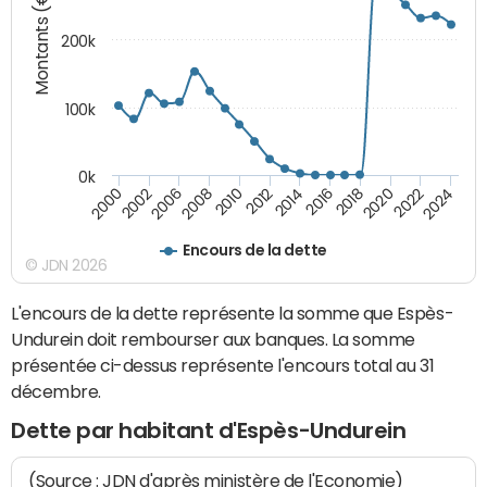
Montants (€)
200k
100k
0k
2000
2022
2016
2010
2002
2024
2018
2012
2006
2020
2014
2008
Encours de la dette
© JDN 2026
L'encours de la dette représente la somme que Espès-
Undurein doit rembourser aux banques. La somme
présentée ci-dessus représente l'encours total au 31
décembre.
Dette par habitant d'Espès-Undurein
(Source : JDN d'après ministère de l'Economie)