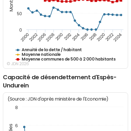
50
0
2014
2008
2000
2024
2018
2012
2006
2022
2016
2010
2002
2020
Annuité de la dette / habitant
Moyenne nationale
Moyenne communes de 500 à 2 000 habitants
© JDN 2026
Capacité de désendettement d'Espès-
Undurein
(Source : JDN d'après ministère de l'Economie)
8
6