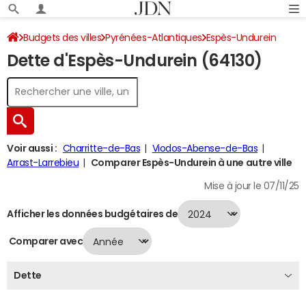
Budgets des villes
Pyrénées-Atlantiques
Espès-Undurein
Dette d'Espès-Undurein (64130)
Dette au 31/12/2024
Voir aussi :
Charritte-de-Bas
Viodos-Abense-de-Bas
Arrast-Larrebieu
Comparer Espès-Undurein à une autre ville
Mise à jour le 07/11/25
Afficher les données budgétaires de
Comparer avec
Dette