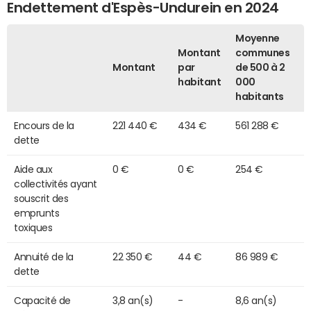
Endettement d'Espès-Undurein en 2024
Moyenne
Montant
communes
Montant
par
de 500 à 2
habitant
000
habitants
Encours de la
221 440 €
434 €
561 288 €
dette
Aide aux
0 €
0 €
254 €
collectivités ayant
souscrit des
emprunts
toxiques
Annuité de la
22 350 €
44 €
86 989 €
dette
Capacité de
3,8 an(s)
-
8,6 an(s)