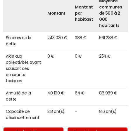
Moyenne
Montant
communes
Montant
par
de 500 à 2
habitant
000
habitants
Encours de la
243 030 €
388 €
561 288 €
dette
Aide aux
0 €
0 €
254 €
collectivités ayant
souscrit des
emprunts
toxiques
Annuité de la
40 190 €
64 €
86 989 €
dette
Capacité de
3,8 an(s)
-
8,6 an(s)
désendettement