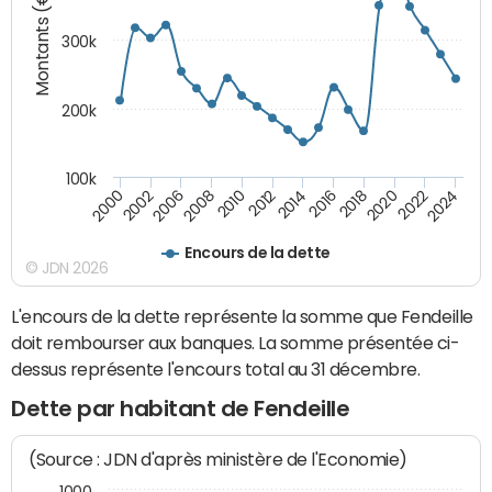
Montants (€)
300k
200k
100k
2000
2022
2016
2010
2002
2024
2018
2012
2006
2020
2014
2008
Encours de la dette
© JDN 2026
L'encours de la dette représente la somme que Fendeille
doit rembourser aux banques. La somme présentée ci-
dessus représente l'encours total au 31 décembre.
Dette par habitant de Fendeille
(Source : JDN d'après ministère de l'Economie)
1000