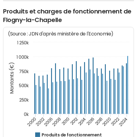
Produits et charges de fonctionnement de
Flogny-la-Chapelle
(Source : JDN d'après ministère de l'Economie)
1 250k
1 000k
Montants (€)
750k
500k
250k
0k
2016
2014
2012
2010
2008
2006
2002
2000
2024
2022
2020
2018
Produits de fonctionnement