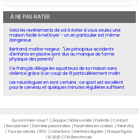
À NE PAS RATER
Voici les revêtements de sol à éviter si vous voulez une
maison facile à nettoyer - un en particulier est même
dangereux
Bertrand, maître-nageur : "Les principaux accidents
d'enfants en piscine sont dus au manque de forme
physique des parents"
Ce Français déloge les squatteurs de sa maison sans
violence grâce à un coup de fil particulièrement malin
Les neurologues en sont certains : ce sport est excellent
pour le cerveau et quelques minutes régulières suffisent
Qui sommes-nous ?
L'équipe
Notre société
Publicité
Contact
Recrutement
Données personnelles
Paramétrer les cookies
Gérer Utiq
Tous les articles
RSS
Corrections
Mentions légales
Groupe Figaro
© 2025 CCM Benchmark