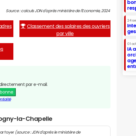
bon
res
Source : calculs JDN d'après ministère de l'Economie, 2024
24 s
Int
adres
Classement des salaires des ouvriers
ges
par ville
01 oc
es
IA 
orc
age
ent
directement par e-mail.
abonne
tialité
logny-la-Chapelle
(source : JDN d'après le ministère de
ar foyer