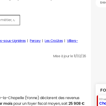
es-sous-Lignières
Percey
Les Croûtes
Villiers-
Mise à jour le 11/02/26
FO
ny-la-Chapelle (Yonne) déclarent des revenus
03 s
Cha
ar mois
pour un foyer fiscal moyen, soit
25 908 €