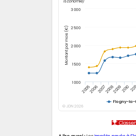
l'Economie)
3 000
Montant par mois (€)
2 500
2 000
1 500
1 000
2005
2006
2007
2008
2009
2010
201
Flogny-la-
© JDN 2026
Classem