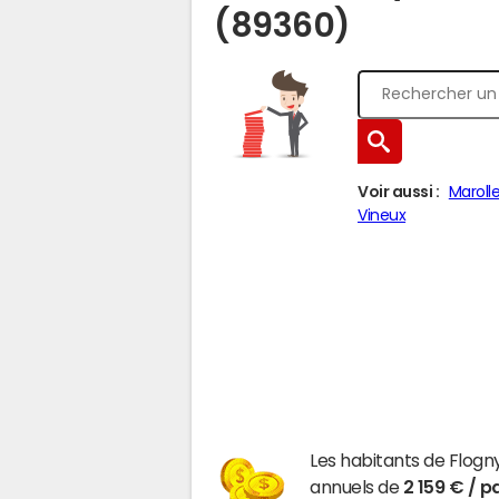
(89360)
Voir aussi :
Maroll
Vineux
Les habitants de Flog
annuels de
2 159 € / p