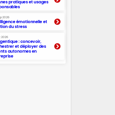
nes pratiques et usages
ponsables
ep 2026
elligence émotionnelle et
tion du stress
t 2026
agentique : concevoir,
hestrer et déployer des
nts autonomes en
reprise