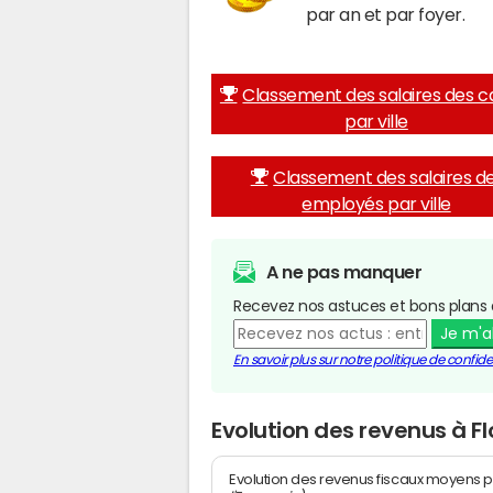
par an et par foyer.
Classement des salaires des c
par ville
Classement des salaires d
employés par ville
A ne pas manquer
Recevez nos astuces et bons plans 
Je m'
En savoir plus sur notre politique de confiden
Evolution des revenus à F
Evolution des revenus fiscaux moyens p