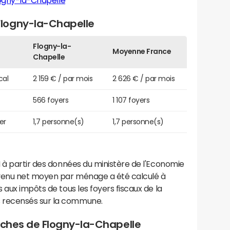
ogny-la-Chapelle
logny-la-Chapelle
Flogny-la-
Moyenne France
Chapelle
cal
2 159 € / par mois
2 626 € / par mois
566 foyers
1 107 foyers
er
1,7 personne(s)
1,7 personne(s)
 à partir des données du ministère de l'Economie
evenu net moyen par ménage a été calculé à
 aux impôts de tous les foyers fiscaux de la
 recensés sur la commune.
roches de Flogny-la-Chapelle