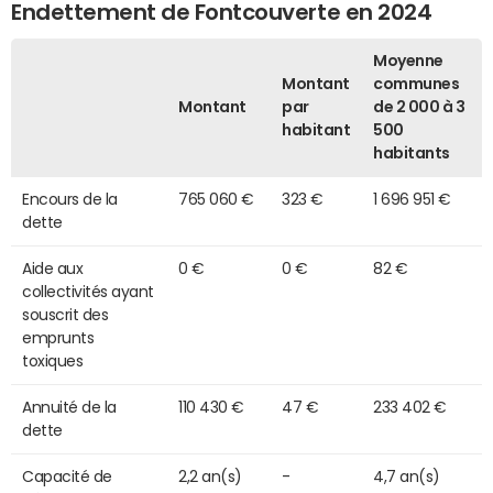
Endettement de Fontcouverte en 2024
Moyenne
Montant
communes
Montant
par
de 2 000 à 3
habitant
500
habitants
Encours de la
765 060 €
323 €
1 696 951 €
dette
Aide aux
0 €
0 €
82 €
collectivités ayant
souscrit des
emprunts
toxiques
Annuité de la
110 430 €
47 €
233 402 €
dette
Capacité de
2,2 an(s)
-
4,7 an(s)