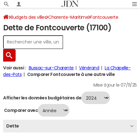
Budgets des villes
Charente-Maritime
Fontcouverte
Dette de Fontcouverte (17100)
Dette au 31/12/2024
Voir aussi :
Bussac-sur-Charente
Vénérand
La Chapelle-
des-Pots
Comparer Fontcouverte à une autre ville
Mise à jour le 07/11/25
Afficher les données budgétaires de
Comparer avec
Dette