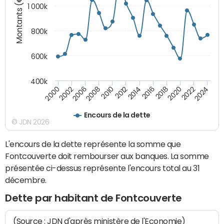
Montants (€)
1 000k
800k
600k
400k
2012
2018
2024
2000
2008
2014
2020
2002
2010
2016
2022
2006
Encours de la dette
© JDN 2026
L'encours de la dette représente la somme que
Fontcouverte doit rembourser aux banques. La somme
présentée ci-dessus représente l'encours total au 31
décembre.
Dette par habitant de Fontcouverte
(Source : JDN d'après ministère de l'Economie)