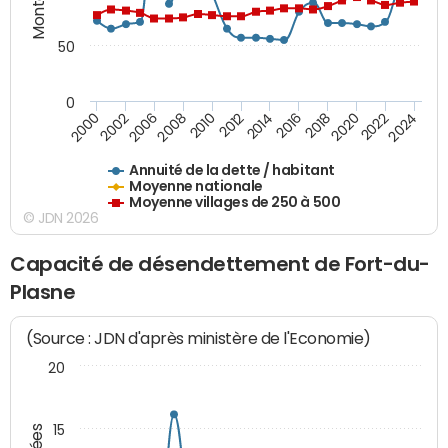
50
0
2014
2008
2000
2024
2018
2012
2006
2022
2016
2010
2002
2020
Annuité de la dette / habitant
Moyenne nationale
Moyenne villages de 250 à 500
© JDN 2026
Capacité de désendettement de Fort-du-
Plasne
(Source : JDN d'après ministère de l'Economie)
20
15