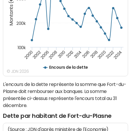
Montants (€)
200k
100k
2000
2022
2016
2010
2002
2024
2018
2012
2006
2020
2014
2008
Encours de la dette
© JDN 2026
L'encours de la dette représente la somme que Fort-du-
Plasne doit rembourser aux banques. La somme
présentée ci-dessus représente l'encours total au 31
décembre.
Dette par habitant de Fort-du-Plasne
(Source : JDN d'après ministère de l'Economie)