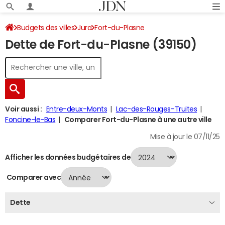
Budgets des villes
Jura
Fort-du-Plasne
Dette de Fort-du-Plasne (39150)
Dette au 31/12/2024
Voir aussi :
Entre-deux-Monts
Lac-des-Rouges-Truites
Foncine-le-Bas
Comparer Fort-du-Plasne à une autre ville
Mise à jour le 07/11/25
Afficher les données budgétaires de
Comparer avec
Dette