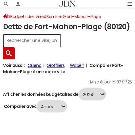
Budgets des villes
Somme
Fort-Mahon-Plage
Dette de Fort-Mahon-Plage (80120)
Dette au 31/12/2024
Voir aussi :
Quend
Groffliers
Waben
Comparer Fort-
Mahon-Plage à une autre ville
Mise à jour le 07/11/25
Afficher les données budgétaires de
Comparer avec