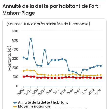
Annuité de la dette par habitant de Fort-
Mahon-Plage
(Source : JDN d'après ministère de l'Economie)
600
500
Montants (€)
400
300
200
100
0
2014
2008
2000
2024
2018
2012
2006
2022
2016
2010
2002
2020
Annuité de la dette / habitant
Moyenne nationale