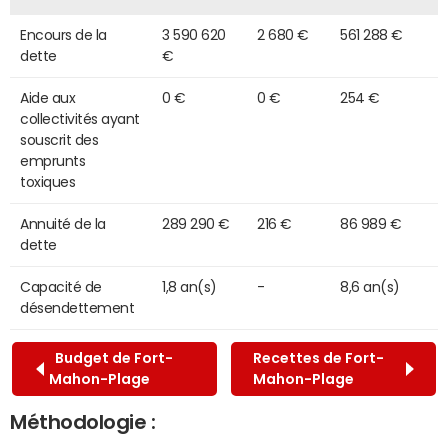
Encours de la
3 590 620
2 680 €
561 288 €
dette
€
Aide aux
0 €
0 €
254 €
collectivités ayant
souscrit des
emprunts
toxiques
Annuité de la
289 290 €
216 €
86 989 €
dette
Capacité de
1,8 an(s)
-
8,6 an(s)
désendettement
Budget de Fort-
Recettes de Fort-
Mahon-Plage
Mahon-Plage
Méthodologie :