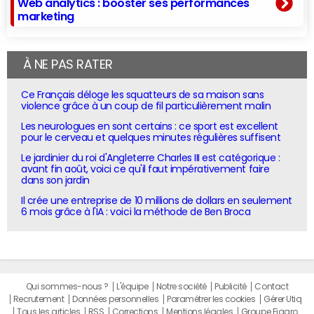
Web analytics : booster ses performances
marketing
À NE PAS RATER
Ce Français déloge les squatteurs de sa maison sans
violence grâce à un coup de fil particulièrement malin
Les neurologues en sont certains : ce sport est excellent
pour le cerveau et quelques minutes régulières suffisent
Le jardinier du roi d'Angleterre Charles III est catégorique :
avant fin août, voici ce qu'il faut impérativement faire
dans son jardin
Il crée une entreprise de 10 millions de dollars en seulement
6 mois grâce à l'IA : voici la méthode de Ben Broca
Qui sommes-nous ?
L'équipe
Notre société
Publicité
Contact
Recrutement
Données personnelles
Paramétrer les cookies
Gérer Utiq
Tous les articles
RSS
Corrections
Mentions légales
Groupe Figaro