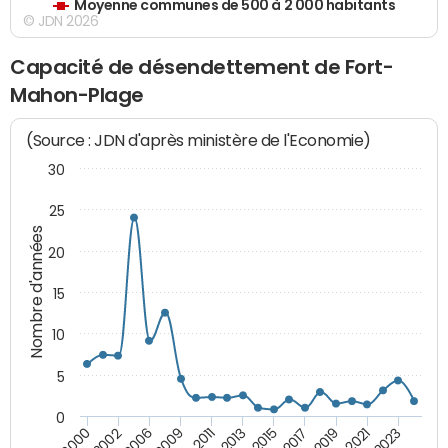
Moyenne communes de 500 à 2 000 habitants
© JDN 2026
Capacité de désendettement de Fort-
Mahon-Plage
(Source : JDN d'après ministère de l'Economie)
30
25
Nombre d'années
20
15
10
5
0
2021
2009
2019
2006
2017
2002
2015
2000
2013
2023
2011