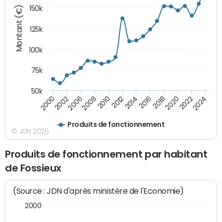
Montant (€)
150k
125k
100k
75k
50k
2008
2022
2002
2018
2014
2010
2024
2006
2020
2000
2016
2012
Produits de fonctionnement
© JDN 2026
Produits de fonctionnement par habitant
de Fossieux
(Source : JDN d'après ministère de l'Economie)
2000