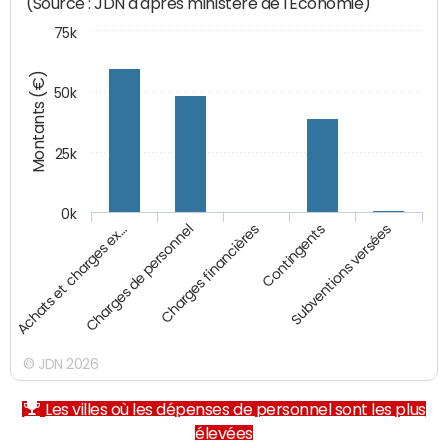
(Source : JDN d'après ministère de l'Economie)
75k
Montants (€)
50k
25k
0k
Achats et charges ex…
Charges de personnel
Charges financières
Contingents
Subventions versées
© JDN 2026
Les villes où les dépenses de personnel sont les plus
élevées