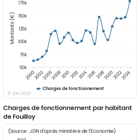
175k
Montants (€)
150k
125k
100k
75k
50k
2008
2022
2002
2018
2014
2010
2024
2006
2020
2000
2016
2012
Charges de fonctionnement
© JDN 2026
Charges de fonctionnement par habitant
de Fouilloy
(Source : JDN d'après ministère de l'Economie)