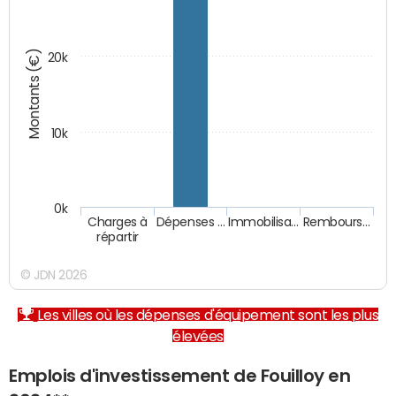
Montants (€)
20k
10k
0k
Charges à
Dépenses …
Immobilisa…
Rembours…
répartir
© JDN 2026
Les villes où les dépenses d'équipement sont les plus
élevées
Emplois d'investissement de Fouilloy en