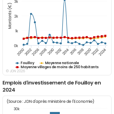
3k
Montants (€)
2k
1k
0k
2016
2014
2012
2010
2008
2006
2002
2000
2024
2022
2020
2018
Fouilloy
Moyenne nationale
Moyenne villages de moins de 250 habitants
© JDN 2026
Emplois d'investissement de Fouilloy en
2024
(Source : JDN d'après ministère de l'Economie)
30k