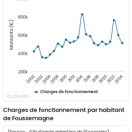
800k
Montants (€)
600k
400k
200k
2016
2014
2012
2010
2008
2006
2002
2000
2024
2022
2020
2018
Charges de fonctionnement
© JDN 2026
Charges de fonctionnement par habitant
de Foussemagne
(Source : JDN d'après ministère de l'Economie)