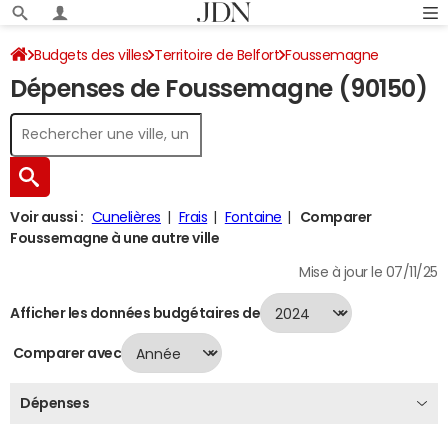
Budgets des villes
Territoire de Belfort
Foussemagne
Dépenses de Foussemagne (90150)
Dépenses 2024
Voir aussi :
Cunelières
Frais
Fontaine
Comparer
Foussemagne à une autre ville
Mise à jour le 07/11/25
Afficher les données budgétaires de
Comparer avec
Dépenses