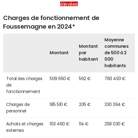
élevées
Charges de fonctionnement de
Foussemagne en 2024*
Moyenne
Montant
communes
Montant
par
de 500 à 2
habitant
000
habitants
Total des charges
509 650 €
562 €
783 493 €
de
fonctionnement
Charges de
185 510 €
205 €
330 394 €
personnel
Achats et charges
103 460 €
114 €
258 030 €
externes