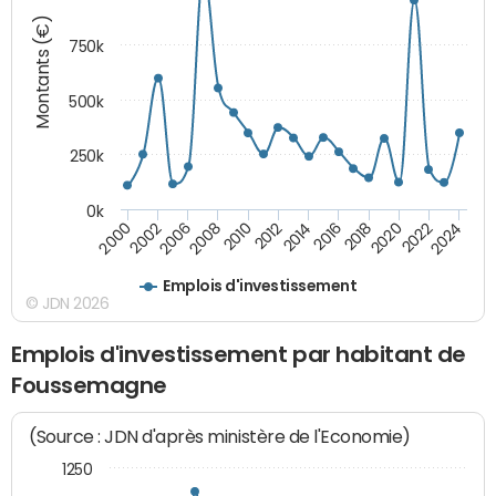
Montants (€)
750k
500k
250k
0k
2016
2014
2012
2010
2008
2006
2002
2000
2024
2022
2020
2018
Emplois d'investissement
© JDN 2026
Emplois d'investissement par habitant de
Foussemagne
(Source : JDN d'après ministère de l'Economie)
1250