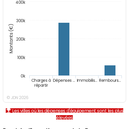
400k
300k
Montants (€)
200k
100k
0k
Charges à
Dépenses …
Immobilis…
Rembours…
répartir
© JDN 2026
Les villes où les dépenses d'équipement sont les plus
élevées