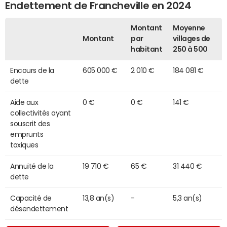
Endettement de Francheville en 2024
Montant
Moyenne
Montant
par
villages de
habitant
250 à 500
Encours de la
605 000 €
2 010 €
184 081 €
dette
Aide aux
0 €
0 €
141 €
collectivités ayant
souscrit des
emprunts
toxiques
Annuité de la
19 710 €
65 €
31 440 €
dette
Capacité de
13,8 an(s)
-
5,3 an(s)
désendettement