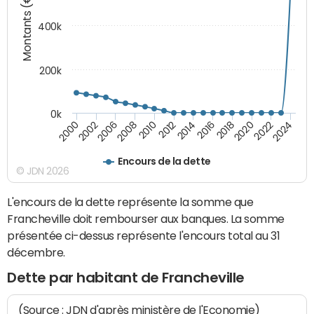
Montants (€)
400k
200k
0k
2000
2022
2016
2010
2002
2024
2018
2012
2006
2020
2014
2008
Encours de la dette
© JDN 2026
L'encours de la dette représente la somme que
Francheville doit rembourser aux banques. La somme
présentée ci-dessus représente l'encours total au 31
décembre.
Dette par habitant de Francheville
(Source : JDN d'après ministère de l'Economie)