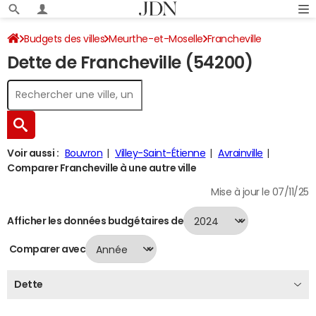
Budgets des villes
Meurthe-et-Moselle
Francheville
Dette de Francheville (54200)
Dette au 31/12/2024
Voir aussi :
Bouvron
Villey-Saint-Étienne
Avrainville
Comparer Francheville à une autre ville
Mise à jour le 07/11/25
Afficher les données budgétaires de
Comparer avec
Dette