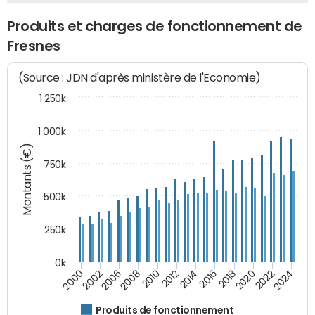
Produits et charges de fonctionnement de
Fresnes
(Source : JDN d'après ministère de l'Economie)
1 250k
1 000k
Montants (€)
750k
500k
250k
0k
2016
2014
2012
2010
2008
2006
2002
2000
2024
2022
2020
2018
Produits de fonctionnement