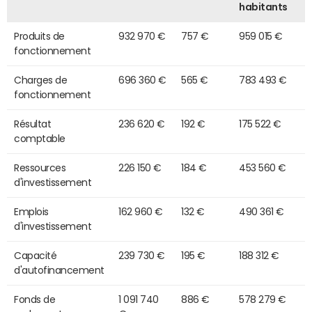
habitants
Produits de
932 970 €
757 €
959 015 €
fonctionnement
Charges de
696 360 €
565 €
783 493 €
fonctionnement
Résultat
236 620 €
192 €
175 522 €
comptable
Ressources
226 150 €
184 €
453 560 €
d'investissement
Emplois
162 960 €
132 €
490 361 €
d'investissement
Capacité
239 730 €
195 €
188 312 €
d'autofinancement
Fonds de
1 091 740
886 €
578 279 €