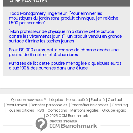
À NE PAS RATER
Todd Montgomery , ingénieur : "Pour éliminer les
moustiques du jardin sans produit chimique, j'en relâche
1 500 par semaine"
"Mon professeur de physique m'a donné cette astuce
contre les vêtements jaunis" : un produit vendu en grande
surface élimine les taches jaunes
Pour 139 000 euros, cette maison de charme cache une
piscine de 9 mètres et 4 chambres
Punaises de lit : cette poudre ménagère à quelques euros
a tué 100% des punaises dans une étude
Qui sommes-nous ?
L'équipe
Notre société
Publicité
Contact
Recrutement
Données personnelles
Paramétrer les cookies
Gérer Utiq
Tous les articles
RSS
Corrections
Mentions légales
Groupe Figaro
© 2025 CCM Benchmark