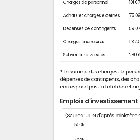
Charges de personnel
101 0
Achats et charges externes
75 0
Dépenses de contingents
59 0
Charges financières
1 870
Subventions versées
280 
*
La somme des charges de personn
dépenses de contingents, des char
correspond pas au total des char
Emplois d'investissement 
(Source : JDN d'après ministère
500k