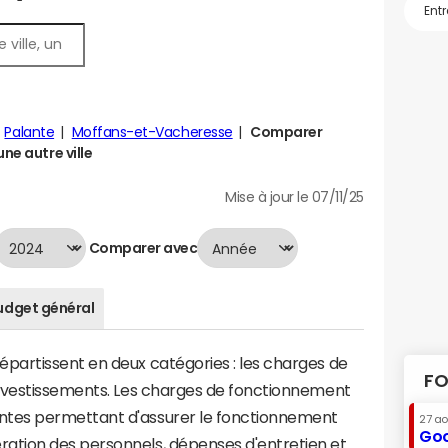
Palante
Moffans-et-Vacheresse
Comparer
ne autre ville
Mise à jour le 07/11/25
Comparer avec
udget général
artissent en deux catégories : les charges de
FO
investissements. Les charges de fonctionnement
tes permettant d'assurer le fonctionnement
27 a
Goo
tion des personnels, dépenses d'entretien et