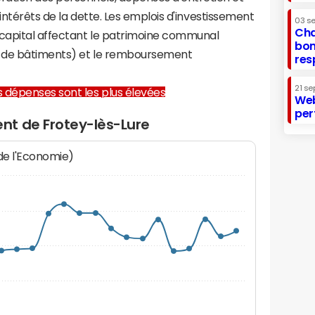
 intérêts de la dette. Les emplois d'investissement
03 s
Cha
capital affectant le patrimoine communal
bon
on de bâtiments) et le remboursement
res
21 se
les dépenses sont les plus élevées
Web
per
t de Frotey-lès-Lure
 de l'Economie)