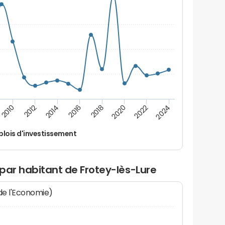
2014
2024
2012
2022
2010
2020
2018
2016
lois d'investissement
par habitant de Frotey-lès-Lure
 de l'Economie)