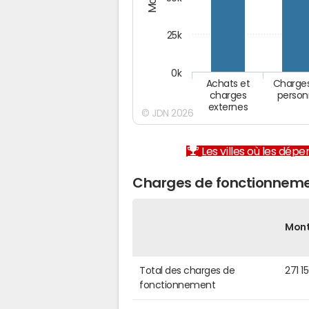
25k
0k
Achats et
Charge
charges
person
externes
© JDN 2026
Les villes où les dép
Charges de fonctionnemen
Mon
Total des charges de
271 1
fonctionnement