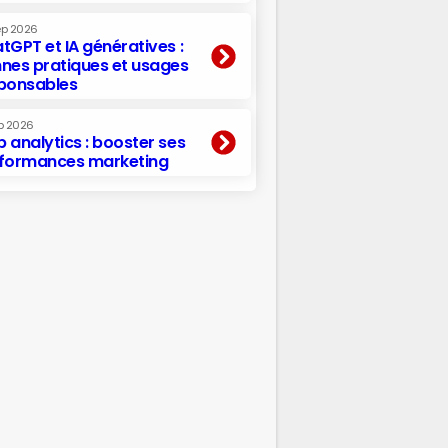
ep 2026
tGPT et IA génératives :
nes pratiques et usages
ponsables
p 2026
 analytics : booster ses
formances marketing