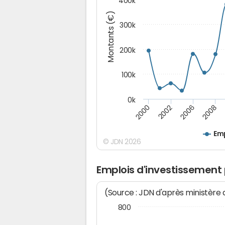
400k
Montants (€)
300k
200k
100k
0k
2000
2008
2006
2002
Emp
© JDN 2026
Emplois d'investissement 
(Source : JDN d'après ministère
800