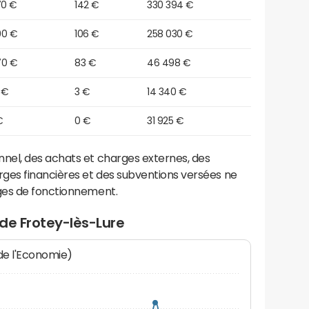
70 €
142 €
330 394 €
90 €
106 €
258 030 €
70 €
83 €
46 498 €
 €
3 €
14 340 €
€
0 €
31 925 €
el, des achats et charges externes, des
ges financières et des subventions versées ne
ges de fonctionnement.
de Frotey-lès-Lure
 de l'Economie)