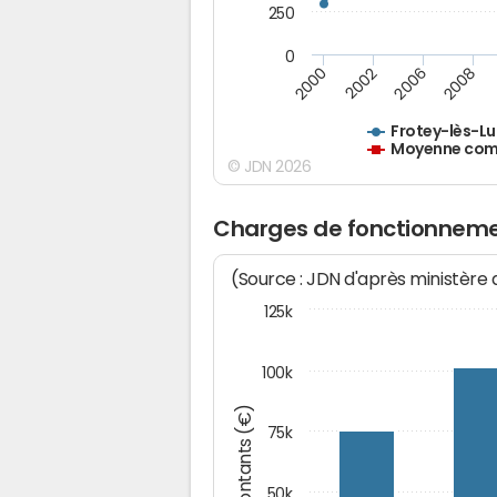
250
0
2000
2002
2006
2008
Frotey-lès-Lu
Moyenne comm
© JDN 2026
Charges de fonctionnemen
(Source : JDN d'après ministère
125k
100k
Montants (€)
75k
50k