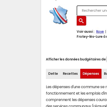
Voir aussi :
Roye
Frotey-lès-Lure à u
Afficher les données budgétaires de
Dette
Recettes
Dépenses
B
Les dépenses d'une commune se rép
fonctionnement et les emplois d'
comprennent les dépenses couran
des services communaux (rémunéra