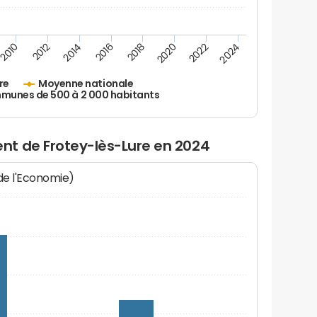
2010
2012
2014
2016
2018
2020
2022
2024
re
Moyenne nationale
unes de 500 à 2 000 habitants
t de Frotey-lès-Lure en 2024
 de l'Economie)