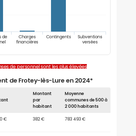
s de
Charges
Contingents
Subventions
nel
financières
versées
enses de personnel sont les plus élevées
t de Frotey-lès-Lure en 2024*
Montant
Moyenne
tant
par
communes de 500 à
habitant
2 000 habitants
50 €
382 €
783 493 €