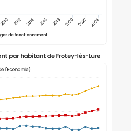
2024
2022
2020
2018
2016
2014
2012
2010
ges de fonctionnement
t par habitant de Frotey-lès-Lure
 de l'Economie)