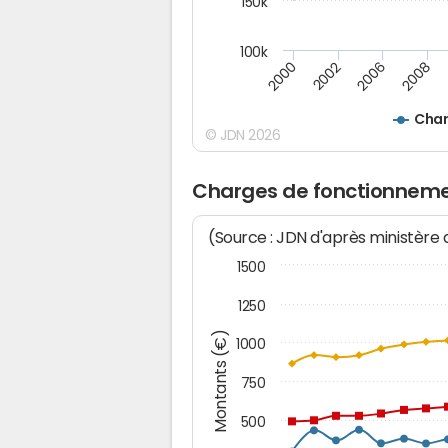
150k
100k
2008
2006
2002
2000
Char
© JDN 2026
Charges de fonctionnemen
(Source : JDN d'après ministère
1500
1250
Montants (€)
1000
750
500