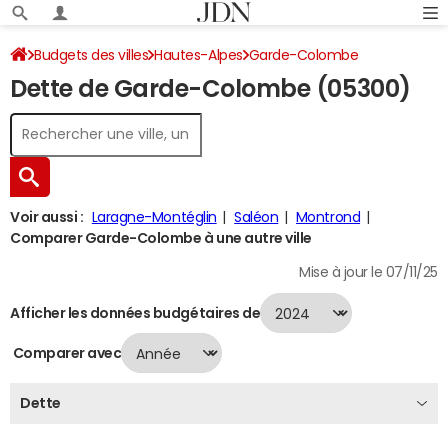
Budgets des villes
Hautes-Alpes
Garde-Colombe
Dette de Garde-Colombe (05300)
Dette au 31/12/2024
Voir aussi :
Laragne-Montéglin
Saléon
Montrond
Comparer Garde-Colombe à une autre ville
Mise à jour le 07/11/25
Afficher les données budgétaires de
Comparer avec
Dette