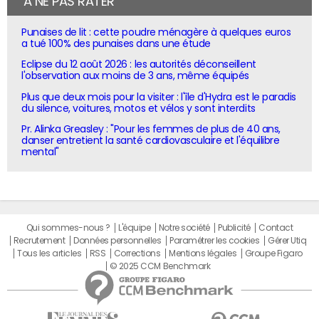
À NE PAS RATER
Punaises de lit : cette poudre ménagère à quelques euros
a tué 100% des punaises dans une étude
Eclipse du 12 août 2026 : les autorités déconseillent
l'observation aux moins de 3 ans, même équipés
Plus que deux mois pour la visiter : l'île d'Hydra est le paradis
du silence, voitures, motos et vélos y sont interdits
Pr. Alinka Greasley : "Pour les femmes de plus de 40 ans,
danser entretient la santé cardiovasculaire et l'équilibre
mental"
Qui sommes-nous ?
L'équipe
Notre société
Publicité
Contact
Recrutement
Données personnelles
Paramétrer les cookies
Gérer Utiq
Tous les articles
RSS
Corrections
Mentions légales
Groupe Figaro
© 2025 CCM Benchmark