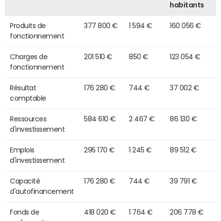
habitants
Produits de
377 800 €
1 594 €
160 056 €
fonctionnement
Charges de
201 510 €
850 €
123 054 €
fonctionnement
Résultat
176 280 €
744 €
37 002 €
comptable
Ressources
584 610 €
2 467 €
86 130 €
d'investissement
Emplois
295 170 €
1 245 €
89 512 €
d'investissement
Capacité
176 280 €
744 €
39 791 €
d'autofinancement
Fonds de
418 020 €
1 764 €
206 778 €