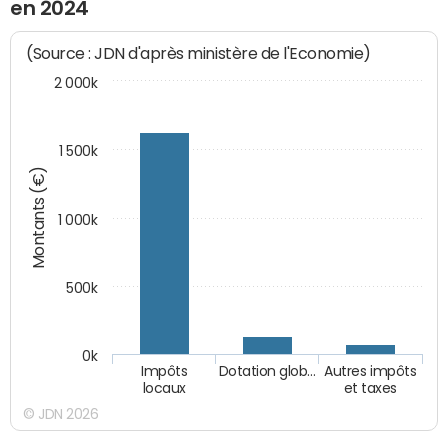
en 2024
(Source : JDN d'après ministère de l'Economie)
2 000k
1 500k
Montants (€)
1 000k
500k
0k
Impôts
Dotation glob…
Autres impôts
locaux
et taxes
© JDN 2026