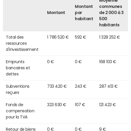
Moyenne
Montant
communes
Montant
par
de 2 000 à 3
habitant
500
habitants
Total des
1 786 520 €
592 €
1 328 252 €
ressources
d'investissement
Emprunts
0 €
0 €
168 103 €
bancaires et
dettes
Subventions
733 420 €
243 €
287 413 €
reçues
Fonds de
323 630 €
107 €
121 423 €
compensation
pour la TVA
Retour de biens
0 €
0 €
9 €