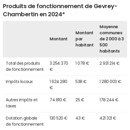
Produits de fonctionnement de Gevrey-
Chambertin en 2024*
Moyenne
Montant
communes
Montant
par
de 2 000 à 3
habitant
500
habitants
Total des produits
3 254 370
1 078 €
2 931 214 €
de fonctionnement
€
Impôts locaux
1 624 280
538 €
1 280 003 €
€
Autres impôts et
74 810 €
25 €
178 244 €
taxes
Dotation globale
130 520 €
43 €
421 321 €
de fonctionnement