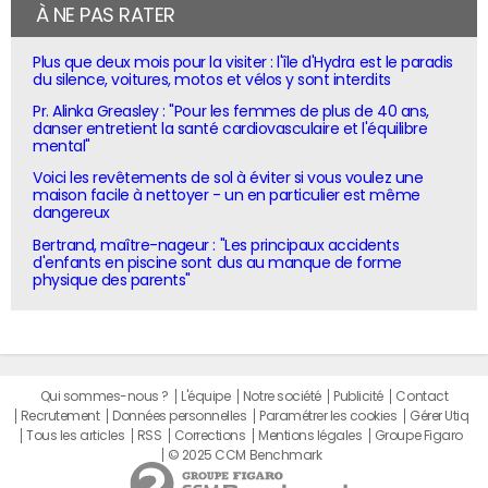
À NE PAS RATER
Plus que deux mois pour la visiter : l'île d'Hydra est le paradis
du silence, voitures, motos et vélos y sont interdits
Pr. Alinka Greasley : "Pour les femmes de plus de 40 ans,
danser entretient la santé cardiovasculaire et l'équilibre
mental"
Voici les revêtements de sol à éviter si vous voulez une
maison facile à nettoyer - un en particulier est même
dangereux
Bertrand, maître-nageur : "Les principaux accidents
d'enfants en piscine sont dus au manque de forme
physique des parents"
Qui sommes-nous ?
L'équipe
Notre société
Publicité
Contact
Recrutement
Données personnelles
Paramétrer les cookies
Gérer Utiq
Tous les articles
RSS
Corrections
Mentions légales
Groupe Figaro
© 2025 CCM Benchmark