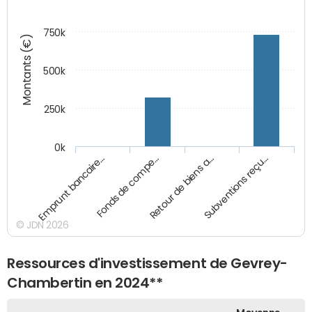
750k
Montants (€)
500k
250k
0k
Emprunt bancaire…
Fonds de compe…
Retour de biens a…
Subventions reçu…
© JDN 2026
Ressources d'investissement de Gevrey-
Chambertin en 2024**