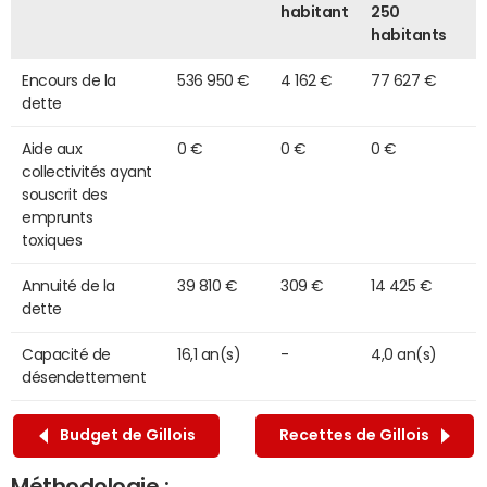
habitant
250
habitants
Encours de la
536 950 €
4 162 €
77 627 €
dette
Aide aux
0 €
0 €
0 €
collectivités ayant
souscrit des
emprunts
toxiques
Annuité de la
39 810 €
309 €
14 425 €
dette
Capacité de
16,1 an(s)
-
4,0 an(s)
désendettement
Budget de Gillois
Recettes de Gillois
Méthodologie :