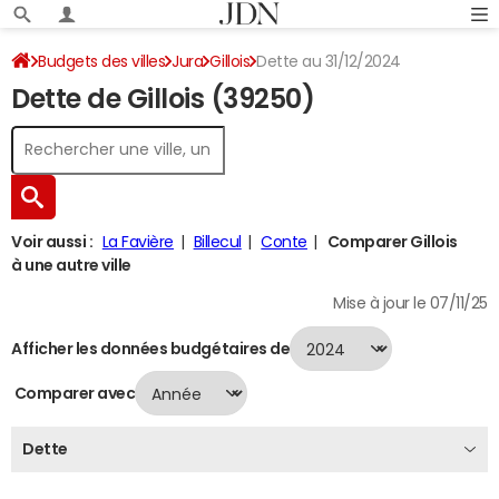
Budgets des villes
Jura
Gillois
Dette au 31/12/2024
Dette de Gillois (39250)
Voir aussi :
La Favière
Billecul
Conte
Comparer Gillois
à une autre ville
Mise à jour le 07/11/25
Afficher les données budgétaires de
Comparer avec
Dette