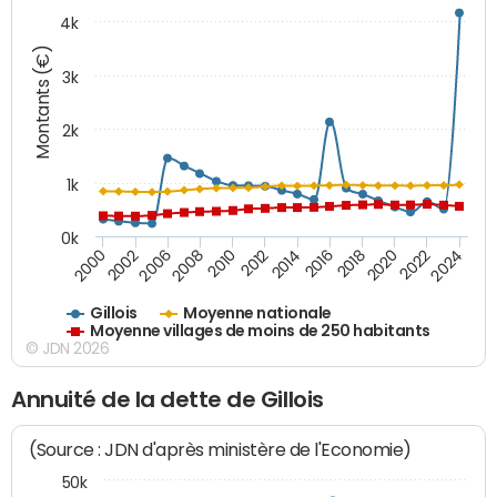
4k
Montants (€)
3k
2k
1k
0k
2016
2014
2012
2010
2008
2006
2002
2000
2024
2022
2020
2018
Gillois
Moyenne nationale
Moyenne villages de moins de 250 habitants
© JDN 2026
Annuité de la dette de Gillois
(Source : JDN d'après ministère de l'Economie)
50k