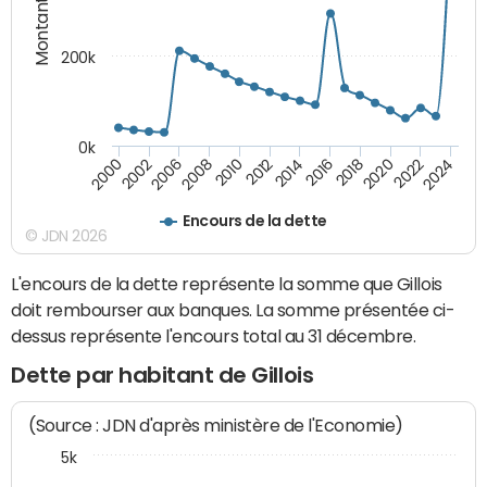
Montants (€)
200k
0k
2000
2022
2016
2010
2002
2024
2018
2012
2006
2020
2014
2008
Encours de la dette
© JDN 2026
L'encours de la dette représente la somme que Gillois
doit rembourser aux banques. La somme présentée ci-
dessus représente l'encours total au 31 décembre.
Dette par habitant de Gillois
(Source : JDN d'après ministère de l'Economie)
5k