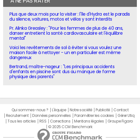
À NE PAS RATER
Plus que deux mois pour la visiter : l'île d'Hydra est le paradis
du silence, voitures, motos et vélos y sont interdits
Pr. Alinka Greasley : "Pour les femmes de plus de 40 ans,
danser entretient la santé cardiovasculaire et l'équilibre
mental"
Voici les revêtements de sol à éviter si vous voulez une
maison facile à nettoyer - un en particulier est même
dangereux
Bertrand, maître-nageur : "Les principaux accidents
d'enfants en piscine sont dus au manque de forme
physique des parents"
Qui sommes-nous ?
L'équipe
Notre société
Publicité
Contact
Recrutement
Données personnelles
Paramétrer les cookies
Gérer Utiq
Tous les articles
RSS
Corrections
Mentions légales
Groupe Figaro
© 2025 CCM Benchmark