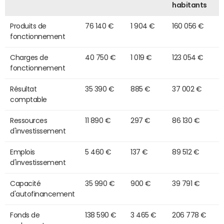
habitants
Produits de
76 140 €
1 904 €
160 056 €
fonctionnement
Charges de
40 750 €
1 019 €
123 054 €
fonctionnement
Résultat
35 390 €
885 €
37 002 €
comptable
Ressources
11 890 €
297 €
86 130 €
d'investissement
Emplois
5 460 €
137 €
89 512 €
d'investissement
Capacité
35 990 €
900 €
39 791 €
d'autofinancement
Fonds de
138 590 €
3 465 €
206 778 €