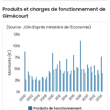
Produits et charges de fonctionnement de
Gimécourt
(Source : JDN d'après ministère de l'Economie)
125k
100k
Montants (€)
75k
50k
25k
0k
2024
2002
2010
2016
2022
2000
2008
2014
2020
2006
2012
2018
Produits de fonctionnement